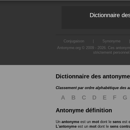
Dictionnaire d
Conjugaison
|
Synonyme
Antonyme.org © 2009 - 2026. Ces antonymes s
strictement personnel
Dictionnaire des antonym
Classement par ordre alphabétique des 
A
B
C
D
E
F
G
Antonyme définition
Un
antonyme
est un
mot
dont le
sens
est
L'antonyme
est un
mot
dont le
sens contr