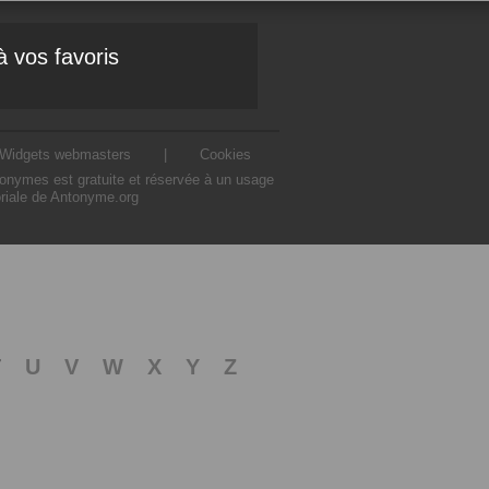
à vos favoris
Widgets webmasters
|
Cookies
ntonymes est gratuite et réservée à un usage
oriale de Antonyme.org
T
U
V
W
X
Y
Z