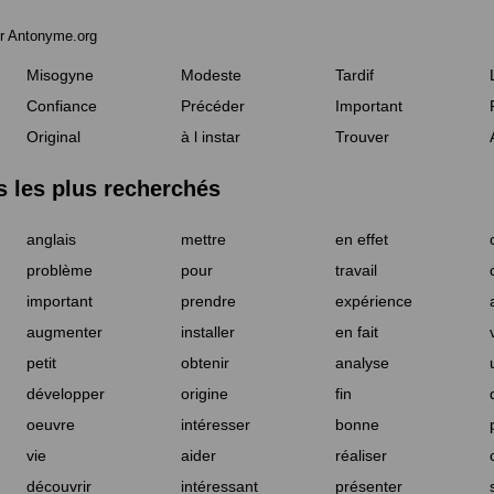
r Antonyme.org
Misogyne
Modeste
Tardif
Confiance
Précéder
Important
Original
à l instar
Trouver
les plus recherchés
anglais
mettre
en effet
problème
pour
travail
important
prendre
expérience
augmenter
installer
en fait
petit
obtenir
analyse
développer
origine
fin
oeuvre
intéresser
bonne
vie
aider
réaliser
découvrir
intéressant
présenter