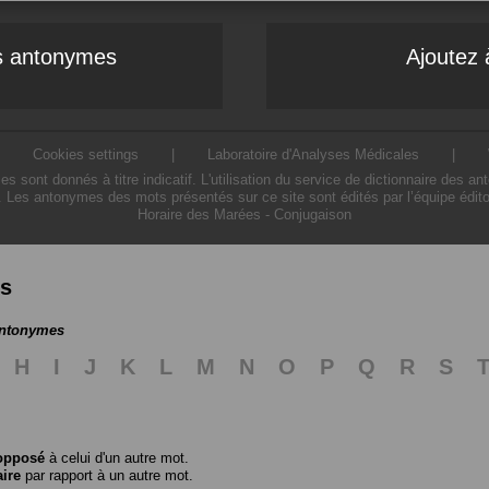
es antonymes
Ajoutez 
|
Cookies settings
|
Laboratoire d'Analyses Médicales
|
ont donnés à titre indicatif. L'utilisation du service de dictionnaire des a
. Les antonymes des mots présentés sur ce site sont édités par l’équipe édit
Horaire des Marées
-
Conjugaison
es
antonymes
H
I
J
K
L
M
N
O
P
Q
R
S
opposé
à celui d'un autre mot.
aire
par rapport à un autre mot.