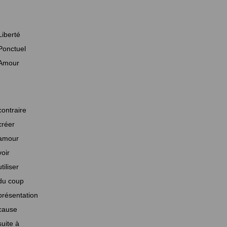
Liberté
Ponctuel
Amour
contraire
créer
amour
voir
utiliser
du coup
présentation
cause
suite à