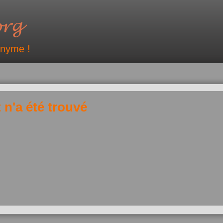
onyme !
 n'a été trouvé