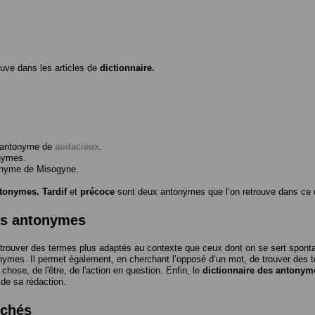
ouve dans les articles de
dictionnaire.
l’antonyme de
audacieux
.
nymes.
tonyme de
Misogyne
.
ntonymes.
Tardif
et
précoce
sont deux antonymes que l’on retrouve dans ce d
es antonymes
trouver des termes plus adaptés au contexte que ceux dont on se sert spon
nymes. Il permet également, en cherchant l’opposé d’un mot, de trouver des te
a chose, de l'être, de l'action en question. Enfin, le
dictionnaire des antonym
 de sa rédaction.
rchés