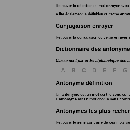
Retrouver la définition du mot
enrayer
avec 
A lire également la définition du terme
enray
Conjugaison enrayer
Retrouver la conjugaison du verbe
enrayer
s
Dictionnaire des antonym
Classement par ordre alphabétique des 
A
B
C
D
E
F
G
Antonyme définition
Un
antonyme
est un
mot
dont le
sens
est
L'antonyme
est un
mot
dont le
sens contr
Antonymes les plus reche
Retrouver le
sens contraire
de ces mots su