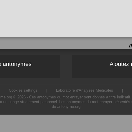
I
es antonymes
Ajoutez 
|
Cookies settings
|
Laboratoire d'Analyses Médicales
|
.org © 2026 - Ces antonymes du mot enrayer sont donnés à titre indicatif. L'
à un usage strictement personnel. Les antonymes du mot enrayer présentés sur
de antonyme.org