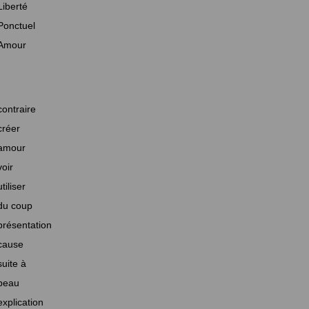
Liberté
Ponctuel
Amour
contraire
créer
amour
voir
utiliser
du coup
présentation
cause
suite à
beau
explication