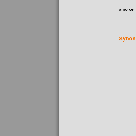
amorcer
Synon