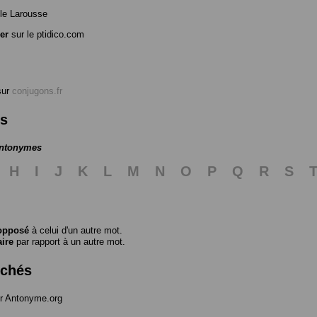
le Larousse
er
sur le ptidico.com
ur
conjugons.fr
es
antonymes
H
I
J
K
L
M
N
O
P
Q
R
S
opposé
à celui d'un autre mot.
aire
par rapport à un autre mot.
rchés
r Antonyme.org