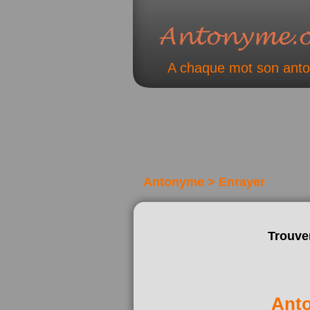
A chaque mot son ant
Antonyme > Enrayer
Trouve
Ant