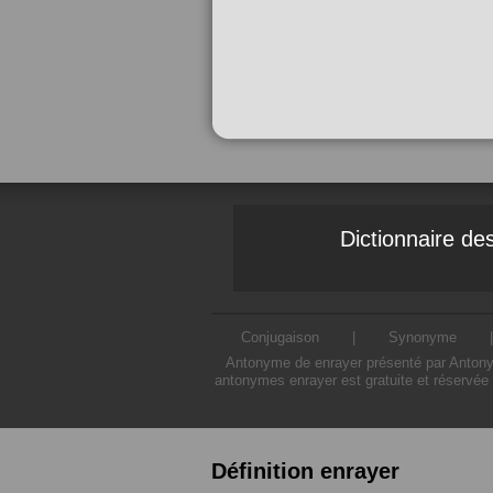
Dictionnaire d
Conjugaison
|
Synonyme
Antonyme de enrayer présenté par Antonyme
antonymes enrayer est gratuite et réservée 
Définition enrayer