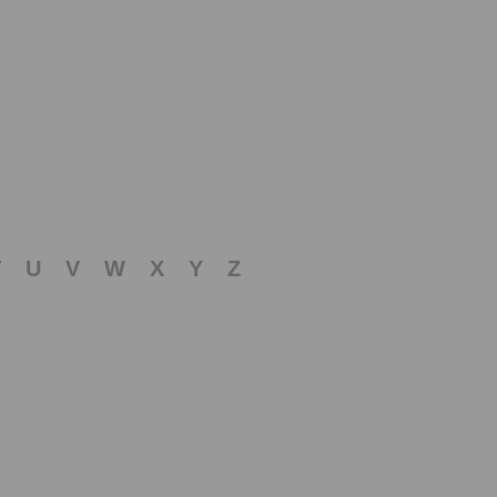
T
U
V
W
X
Y
Z