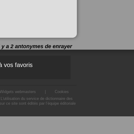
l y a 2 antonymes de
enrayer
à vos favoris
Widgets webmasters
|
Cookies
utilisation du service de dictionnaire des
 ce site sont édités par l’équipe éditoriale