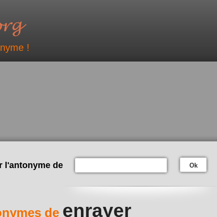
onyme !
r l'antonyme de
Ok
enrayer
onymes de