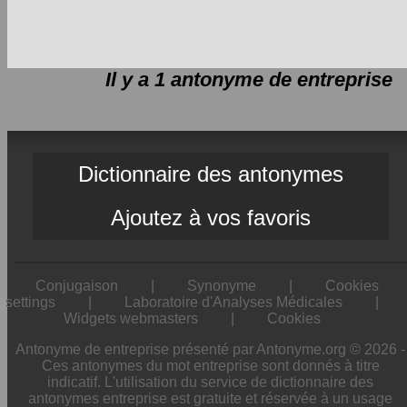
Il y a 1 antonyme de
entreprise
Dictionnaire des antonymes
Ajoutez à vos favoris
Conjugaison
|
Synonyme
|
Cookies
settings
|
Laboratoire d'Analyses Médicales
|
Widgets webmasters
|
Cookies
Antonyme de entreprise présenté par Antonyme.org © 2026 -
Ces antonymes du mot entreprise sont donnés à titre
indicatif. L'utilisation du service de dictionnaire des
antonymes entreprise est gratuite et réservée à un usage