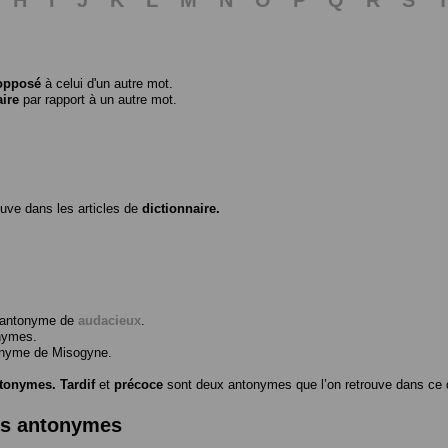
opposé
à celui d'un autre mot.
aire
par rapport à un autre mot.
ouve dans les articles de
dictionnaire.
l’antonyme de
audacieux
.
nymes.
tonyme de
Misogyne
.
ntonymes.
Tardif
et
précoce
sont deux antonymes que l’on retrouve dans ce d
es antonymes