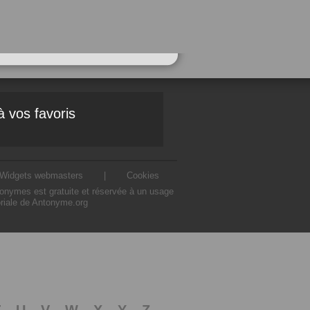
à vos favoris
Widgets webmasters
|
Cookies
ntonymes est gratuite et réservée à un usage
oriale de Antonyme.org
T
U
V
W
X
Y
Z