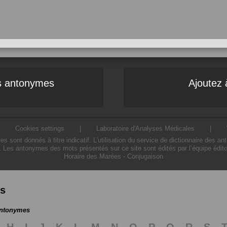
es antonymes
Ajoutez 
|
Cookies settings
|
Laboratoire d'Analyses Médicales
|
ont donnés à titre indicatif. L'utilisation du service de dictionnaire des a
. Les antonymes des mots présentés sur ce site sont édités par l’équipe édit
Horaire des Marées
-
Conjugaison
es
antonymes
H
I
J
K
L
M
N
O
P
Q
R
S