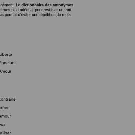
tanément. Le
dictionnaire des antonymes
rmes plus adéquat pour restituer un trait
es
permet d’éviter une répétition de mots
Liberté
Ponctuel
Amour
contraire
créer
amour
voir
utiliser