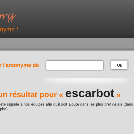
onyme !
r l'antonyme de
Ok
escarbot
n résultat pour «
»
été signalé à nos équipes afin qu'il soit ajouté dans les plus bref délais (dans
aphe)