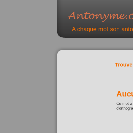
A chaque mot son ant
Trouve
Aucu
Ce mot a 
d'orthogr