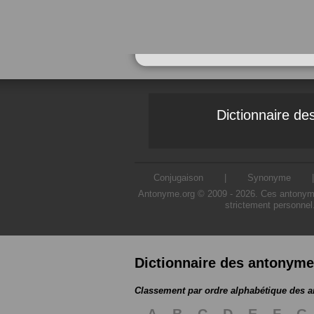
Dictionnaire d
Conjugaison
|
Synonyme
Antonyme.org © 2009 - 2026. Ces antonymes s
strictement personnel
Dictionnaire des antonym
Classement par ordre alphabétique des 
A
B
C
D
E
F
G