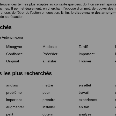
trouver des termes plus adaptés au contexte que ceux dont on se sert spon
nymes. Il permet également, en cherchant l’opposé d’un mot, de trouver des te
a chose, de l'être, de l'action en question. Enfin, le
dictionnaire des antonym
 de sa rédaction.
rchés
r Antonyme.org
Misogyne
Modeste
Tardif
Confiance
Précéder
Important
Original
à l instar
Trouver
les plus recherchés
anglais
mettre
en effet
problème
pour
travail
important
prendre
expérience
augmenter
installer
en fait
petit
obtenir
analyse