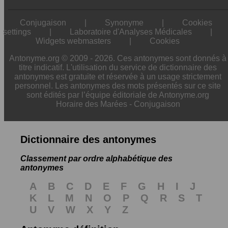
Conjugaison
|
Synonyme
|
Cookies
settings
|
Laboratoire d'Analyses Médicales
|
Widgets webmasters
|
Cookies
Antonyme.org © 2009 - 2026. Ces antonymes sont donnés à
titre indicatif. L'utilisation du service de dictionnaire des
antonymes est gratuite et réservée à un usage strictement
personnel. Les antonymes des mots présentés sur ce site
sont édités par l’équipe éditoriale de Antonyme.org
Horaire des Marées
-
Conjugaison
Dictionnaire des antonymes
Classement par ordre alphabétique des
antonymes
A
B
C
D
E
F
G
H
I
J
K
L
M
N
O
P
Q
R
S
T
U
V
W
X
Y
Z