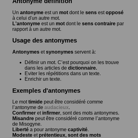
Antonyme définition
Un
antonyme
est un
mot
dont le
sens
est
opposé
à celui d'un autre mot.
L'antonyme
est un
mot
dont le
sens contraire
par
rapport à un autre mot.
Usage des antonymes
Antonymes
et
synonymes
servent à:
Définir un mot. C’est pourquoi on les trouve
dans les articles de
dictionnaire.
Eviter les répétitions dans un texte.
Enrichir un texte.
Exemples d'antonymes
Le mot
timide
peut être considéré comme
l’antonyme de
audacieux
.
Confirmer
et
infirmer
, sont des mots antonymes.
Misandre
peut être considéré comme l’antonyme
de
Misogyne
.
Liberté
a pour antonyme
captivité
.
Modeste
et
prétentieux
, sont des mots