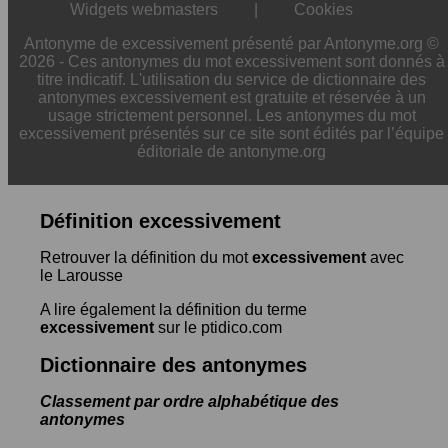
Widgets webmasters
|
Cookies
Antonyme de excessivement présenté par Antonyme.org ©
2026 - Ces antonymes du mot excessivement sont donnés à
titre indicatif. L'utilisation du service de dictionnaire des
antonymes excessivement est gratuite et réservée à un
usage strictement personnel. Les antonymes du mot
excessivement présentés sur ce site sont édités par l’équipe
éditoriale de antonyme.org
Définition excessivement
Retrouver la définition du mot
excessivement
avec
le Larousse
A lire également la définition du terme
excessivement
sur le ptidico.com
Dictionnaire des antonymes
Classement par ordre alphabétique des
antonymes