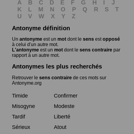
A
B
C
D
E
F
G
H
I
J
K
L
M
N
O
P
Q
R
S
T
U
V
W
X
Y
Z
Antonyme définition
Un
antonyme
est un
mot
dont le
sens
est
opposé
à celui d'un autre mot.
L'antonyme
est un
mot
dont le
sens contraire
par
rapport à un autre mot.
Antonymes les plus recherchés
Retrouver le
sens contraire
de ces mots sur
Antonyme.org
Timide
Confirmer
Misogyne
Modeste
Tardif
Liberté
Sérieux
Atout