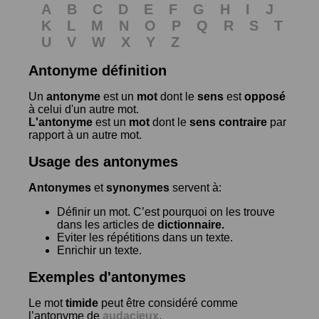
A
B
C
D
E
F
G
H
I
J
K
L
M
N
O
P
Q
R
S
T
U
V
W
X
Y
Z
Antonyme définition
Un
antonyme
est un
mot
dont le
sens
est
opposé
à celui d'un autre mot.
L'antonyme
est un
mot
dont le
sens contraire
par
rapport à un autre mot.
Usage des antonymes
Antonymes
et
synonymes
servent à:
Définir un mot. C’est pourquoi on les trouve
dans les articles de
dictionnaire.
Eviter les répétitions dans un texte.
Enrichir un texte.
Exemples d'antonymes
Le mot
timide
peut être considéré comme
l’antonyme de
audacieux
.