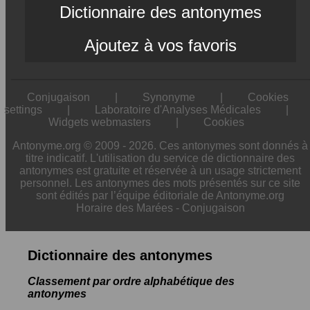
Dictionnaire des antonymes
Ajoutez à vos favoris
Conjugaison
|
Synonyme
|
Cookies
settings
|
Laboratoire d'Analyses Médicales
|
Widgets webmasters
|
Cookies
Antonyme.org © 2009 - 2026. Ces antonymes sont donnés à
titre indicatif. L'utilisation du service de dictionnaire des
antonymes est gratuite et réservée à un usage strictement
personnel. Les antonymes des mots présentés sur ce site
sont édités par l’équipe éditoriale de Antonyme.org
Horaire des Marées
-
Conjugaison
Dictionnaire des antonymes
Classement par ordre alphabétique des
antonymes