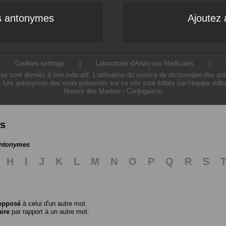
es antonymes
Ajoutez 
|
Cookies settings
|
Laboratoire d'Analyses Médicales
|
ont donnés à titre indicatif. L'utilisation du service de dictionnaire des a
. Les antonymes des mots présentés sur ce site sont édités par l’équipe édit
Horaire des Marées
-
Conjugaison
es
antonymes
H
I
J
K
L
M
N
O
P
Q
R
S
opposé
à celui d'un autre mot.
aire
par rapport à un autre mot.