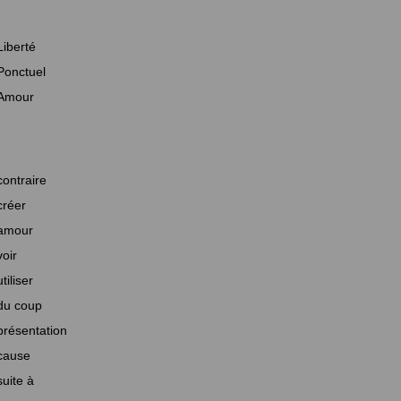
Liberté
Ponctuel
Amour
contraire
créer
amour
voir
utiliser
du coup
présentation
cause
suite à