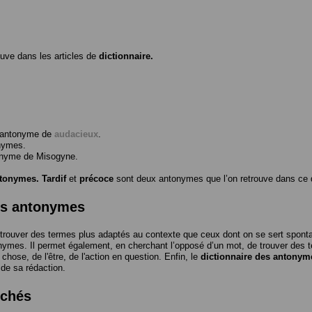
ouve dans les articles de
dictionnaire.
l’antonyme de
audacieux
.
nymes.
tonyme de
Misogyne
.
ntonymes.
Tardif
et
précoce
sont deux antonymes que l’on retrouve dans ce d
es antonymes
trouver des termes plus adaptés au contexte que ceux dont on se sert spon
nymes. Il permet également, en cherchant l’opposé d’un mot, de trouver des te
a chose, de l'être, de l'action en question. Enfin, le
dictionnaire des antonym
 de sa rédaction.
rchés