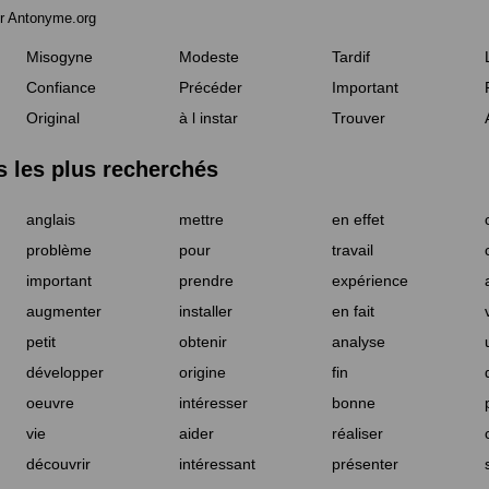
r Antonyme.org
Misogyne
Modeste
Tardif
Confiance
Précéder
Important
Original
à l instar
Trouver
les plus recherchés
anglais
mettre
en effet
problème
pour
travail
important
prendre
expérience
augmenter
installer
en fait
petit
obtenir
analyse
développer
origine
fin
oeuvre
intéresser
bonne
vie
aider
réaliser
découvrir
intéressant
présenter