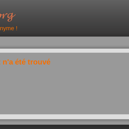
onyme !
 n'a été trouvé