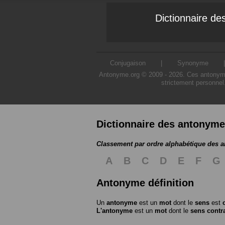
Dictionnaire d
Conjugaison
|
Synonyme
Antonyme.org © 2009 - 2026. Ces antonymes s
strictement personnel
Dictionnaire des antonym
Classement par ordre alphabétique des 
A
B
C
D
E
F
G
Antonyme définition
Un
antonyme
est un
mot
dont le
sens
est
L'antonyme
est un
mot
dont le
sens contr