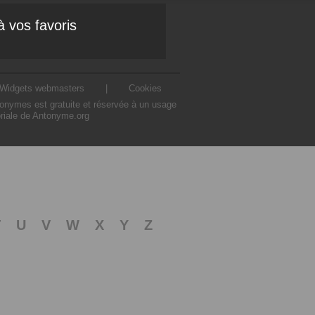
à vos favoris
Widgets webmasters
|
Cookies
ntonymes est gratuite et réservée à un usage
oriale de Antonyme.org
T
U
V
W
X
Y
Z