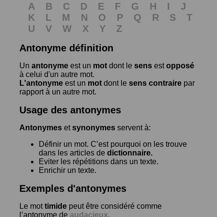
A
B
C
D
E
F
G
H
I
J
K
L
M
N
O
P
Q
R
S
T
U
V
W
X
Y
Z
Antonyme définition
Un
antonyme
est un
mot
dont le
sens
est
opposé
à celui d'un autre mot.
L'antonyme
est un
mot
dont le
sens contraire
par
rapport à un autre mot.
Usage des antonymes
Antonymes
et
synonymes
servent à:
Définir un mot. C’est pourquoi on les trouve
dans les articles de
dictionnaire.
Eviter les répétitions dans un texte.
Enrichir un texte.
Exemples d'antonymes
Le mot
timide
peut être considéré comme
l’antonyme de
audacieux
.