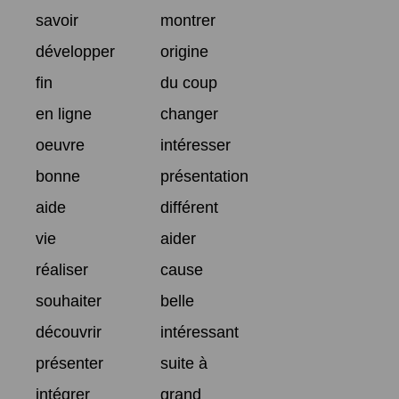
savoir
montrer
développer
origine
fin
du coup
en ligne
changer
oeuvre
intéresser
bonne
présentation
aide
différent
vie
aider
réaliser
cause
souhaiter
belle
découvrir
intéressant
présenter
suite à
intégrer
grand