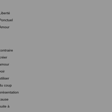
Liberté
Ponctuel
Amour
contraire
créer
amour
voir
utiliser
du coup
présentation
cause
suite à