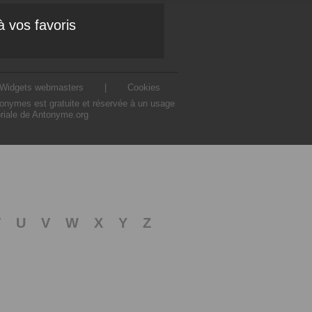
à vos favoris
Widgets webmasters
|
Cookies
ntonymes est gratuite et réservée à un usage
oriale de Antonyme.org
T
U
V
W
X
Y
Z