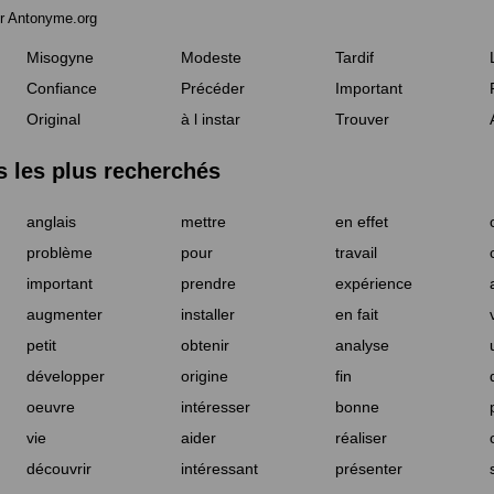
r Antonyme.org
Misogyne
Modeste
Tardif
Confiance
Précéder
Important
Original
à l instar
Trouver
les plus recherchés
anglais
mettre
en effet
problème
pour
travail
important
prendre
expérience
augmenter
installer
en fait
petit
obtenir
analyse
développer
origine
fin
oeuvre
intéresser
bonne
vie
aider
réaliser
découvrir
intéressant
présenter