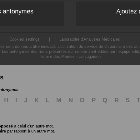
es antonymes
Ajoutez 
|
Cookies settings
|
Laboratoire d'Analyses Médicales
|
ont donnés à titre indicatif. L'utilisation du service de dictionnaire des a
. Les antonymes des mots présentés sur ce site sont édités par l’équipe édit
Horaire des Marées
-
Conjugaison
es
antonymes
H
I
J
K
L
M
N
O
P
Q
R
S
opposé
à celui d'un autre mot.
aire
par rapport à un autre mot.