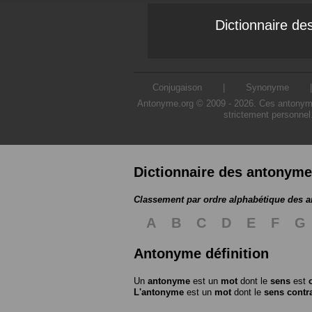
Dictionnaire d
Conjugaison
|
Synonyme
Antonyme.org © 2009 - 2026. Ces antonymes s
strictement personnel
Dictionnaire des antonym
Classement par ordre alphabétique des 
A
B
C
D
E
F
G
Antonyme définition
Un
antonyme
est un
mot
dont le
sens
est
L'antonyme
est un
mot
dont le
sens contr