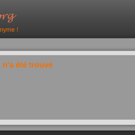
onyme !
 n'a été trouvé