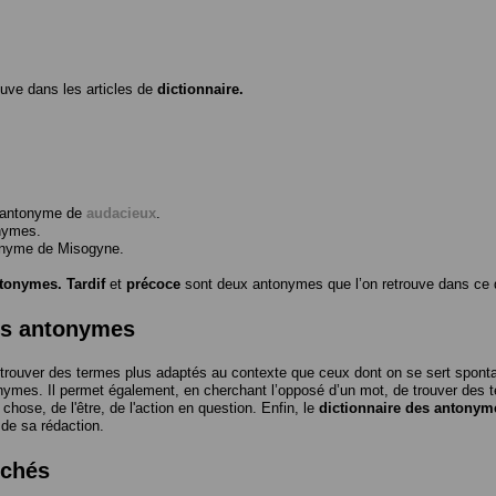
ouve dans les articles de
dictionnaire.
l’antonyme de
audacieux
.
nymes.
tonyme de
Misogyne
.
ntonymes.
Tardif
et
précoce
sont deux antonymes que l’on retrouve dans ce d
es antonymes
trouver des termes plus adaptés au contexte que ceux dont on se sert spon
nymes. Il permet également, en cherchant l’opposé d’un mot, de trouver des te
a chose, de l'être, de l'action en question. Enfin, le
dictionnaire des antonym
 de sa rédaction.
rchés