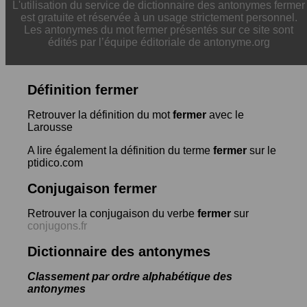
L'utilisation du service de dictionnaire des antonymes fermer
est gratuite et réservée à un usage strictement personnel.
Les antonymes du mot fermer présentés sur ce site sont
édités par l’équipe éditoriale de antonyme.org
Définition fermer
Retrouver la définition du mot
fermer
avec le
Larousse
A lire également la définition du terme
fermer
sur le
ptidico.com
Conjugaison fermer
Retrouver la conjugaison du verbe
fermer
sur
conjugons.fr
Dictionnaire des antonymes
Classement par ordre alphabétique des
antonymes