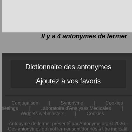
Il y a 4 antonymes de
fermer
Dictionnaire des antonymes
Ajoutez à vos favoris
Conjugaison
|
Synonyme
|
Cookies
settings
|
Laboratoire d'Analyses Médicales
|
Widgets webmasters
|
Cookies
Antonyme de fermer présenté par Antonyme.org © 2026 -
Ces antonymes du mot fermer sont donnés à titre indicatif.