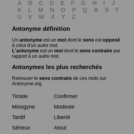
A
B
C
D
E
F
G
H
I
J
K
L
M
N
O
P
Q
R
S
T
U
V
W
X
Y
Z
Antonyme définition
Un
antonyme
est un
mot
dont le
sens
est
opposé
à celui d'un autre mot.
L'antonyme
est un
mot
dont le
sens contraire
par
rapport à un autre mot.
Antonymes les plus recherchés
Retrouver le
sens contraire
de ces mots sur
Antonyme.org
Timide
Confirmer
Misogyne
Modeste
Tardif
Liberté
Sérieux
Atout