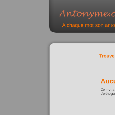
A chaque mot son ant
Trouve
Aucu
Ce mot a 
d'orthogr