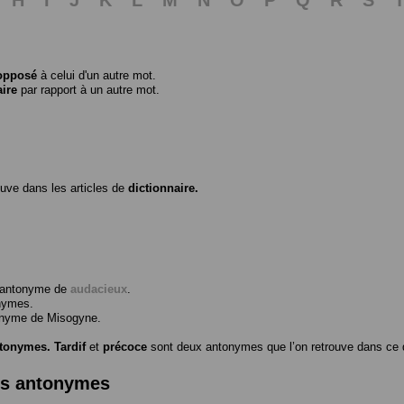
opposé
à celui d'un autre mot.
aire
par rapport à un autre mot.
ouve dans les articles de
dictionnaire.
l’antonyme de
audacieux
.
nymes.
tonyme de
Misogyne
.
ntonymes.
Tardif
et
précoce
sont deux antonymes que l’on retrouve dans ce d
es antonymes