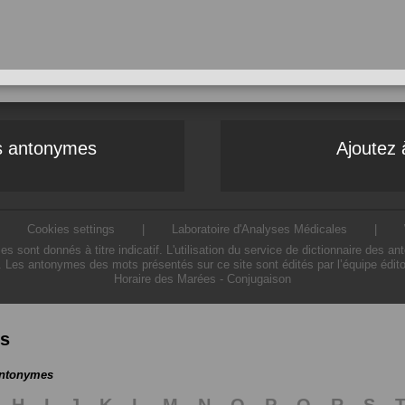
es antonymes
Ajoutez 
|
Cookies settings
|
Laboratoire d'Analyses Médicales
|
ont donnés à titre indicatif. L'utilisation du service de dictionnaire des a
. Les antonymes des mots présentés sur ce site sont édités par l’équipe édit
Horaire des Marées
-
Conjugaison
es
antonymes
H
I
J
K
L
M
N
O
P
Q
R
S