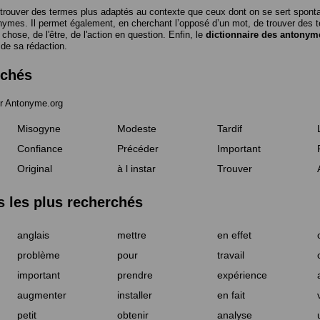
trouver des termes plus adaptés au contexte que ceux dont on se sert spon
nymes. Il permet également, en cherchant l’opposé d’un mot, de trouver des te
a chose, de l'être, de l'action en question. Enfin, le
dictionnaire des antonym
 de sa rédaction.
rchés
r Antonyme.org
Misogyne
Modeste
Tardif
Confiance
Précéder
Important
Original
à l instar
Trouver
les plus recherchés
anglais
mettre
en effet
problème
pour
travail
important
prendre
expérience
augmenter
installer
en fait
petit
obtenir
analyse