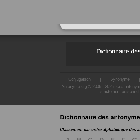
Dictionnaire d
Conjugaison
|
Synonyme
Antonyme.org © 2009 - 2026. Ces antonymes s
strictement personnel
Dictionnaire des antonym
Classement par ordre alphabétique des 
A
B
C
D
E
F
G