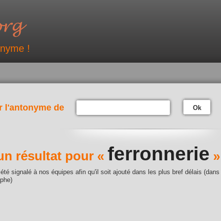
onyme !
r l'antonyme de
Ok
ferronnerie
n résultat pour «
»
été signalé à nos équipes afin qu'il soit ajouté dans les plus bref délais (dans
aphe)