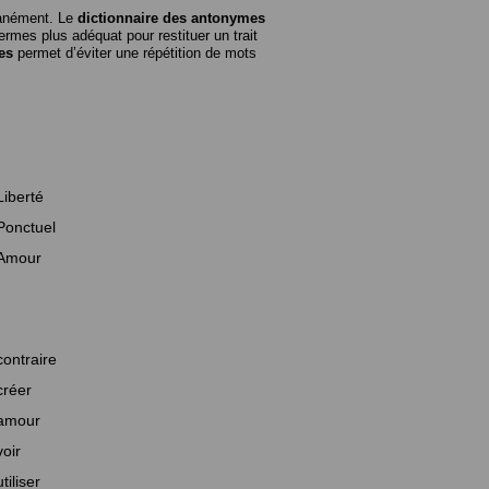
tanément. Le
dictionnaire des antonymes
rmes plus adéquat pour restituer un trait
es
permet d’éviter une répétition de mots
Liberté
Ponctuel
Amour
contraire
créer
amour
voir
utiliser