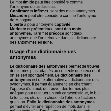
Le mot
timide
peut être considéré comme
l’antonyme de
audacieux
.
Confirmer
et
infirmer
, sont des mots antonymes.
Misandre
peut être considéré comme l’antonyme
de
Misogyne
.
Liberté
a pour antonyme
captivité
.
Modeste
et
prétentieux
, sont des mots
antonymes.
Tardif
et
précoce
sont deux
antonymes que l’on retrouve dans ce dictionnaire
des antonymes en ligne.
Usage d’un dictionnaire des
antonymes
Le
dictionnaire des antonymes
permet de trouver
des termes plus adaptés au contexte que ceux dont
on se sert spontanément. Le
dictionnaire des
antonymes
est une alternative au dictionnaire des
synonymes. Il permet également, en cherchant
l’opposé d’un mot, de trouver des termes plus
adéquat pour restituer un trait caractéristique, le but,
la fonction, etc. de la chose, de l'être, de l'action en
question. Enfin, le
dictionnaire des antonymes
permet d’éviter une répétition de mots dans le
même texte afin d’améliorer le style de sa rédaction.