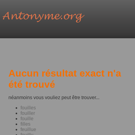
Aucun résultat exact n'a
été trouvé
néanmoins vous vouliez peut être trouver...
fouilles
fouiller
fouille
filles
feuillue
feuillu