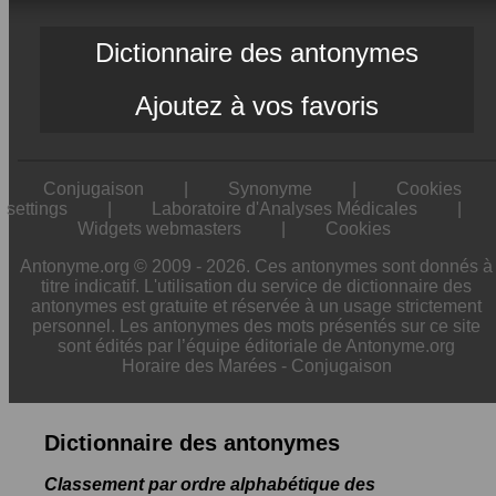
Dictionnaire des antonymes
Ajoutez à vos favoris
Conjugaison
|
Synonyme
|
Cookies
settings
|
Laboratoire d'Analyses Médicales
|
Widgets webmasters
|
Cookies
Antonyme.org © 2009 - 2026. Ces antonymes sont donnés à
titre indicatif. L'utilisation du service de dictionnaire des
antonymes est gratuite et réservée à un usage strictement
personnel. Les antonymes des mots présentés sur ce site
sont édités par l’équipe éditoriale de Antonyme.org
Horaire des Marées
-
Conjugaison
Dictionnaire des antonymes
Classement par ordre alphabétique des