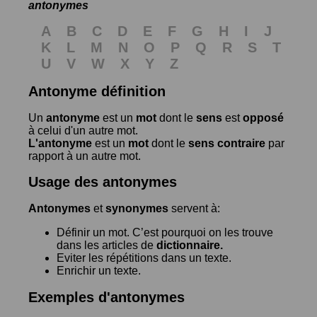
antonymes
A
B
C
D
E
F
G
H
I
J
K
L
M
N
O
P
Q
R
S
T
U
V
W
X
Y
Z
Antonyme définition
Un
antonyme
est un
mot
dont le
sens
est
opposé
à celui d'un autre mot.
L'antonyme
est un
mot
dont le
sens contraire
par
rapport à un autre mot.
Usage des antonymes
Antonymes
et
synonymes
servent à:
Définir un mot. C’est pourquoi on les trouve
dans les articles de
dictionnaire.
Eviter les répétitions dans un texte.
Enrichir un texte.
Exemples d'antonymes