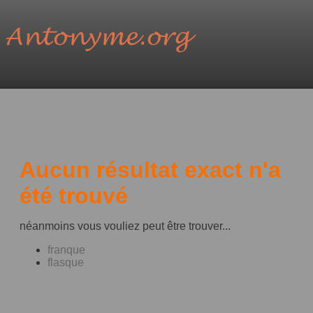
Aucun résultat exact n'a
été trouvé
néanmoins vous vouliez peut être trouver...
franque
flasque