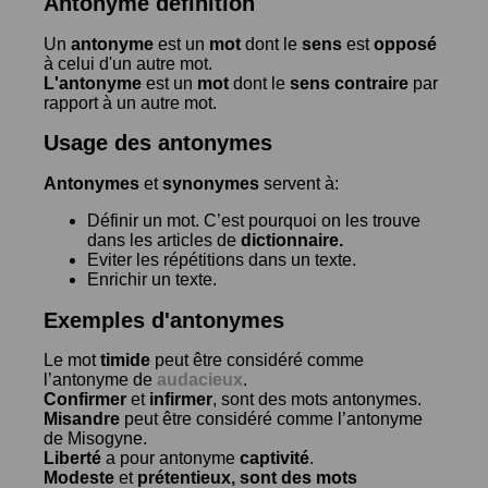
Antonyme définition
Un
antonyme
est un
mot
dont le
sens
est
opposé
à celui d'un autre mot.
L'antonyme
est un
mot
dont le
sens contraire
par
rapport à un autre mot.
Usage des antonymes
Antonymes
et
synonymes
servent à:
Définir un mot. C’est pourquoi on les trouve
dans les articles de
dictionnaire.
Eviter les répétitions dans un texte.
Enrichir un texte.
Exemples d'antonymes
Le mot
timide
peut être considéré comme
l’antonyme de
audacieux
.
Confirmer
et
infirmer
, sont des mots antonymes.
Misandre
peut être considéré comme l’antonyme
de
Misogyne
.
Liberté
a pour antonyme
captivité
.
Modeste
et
prétentieux
, sont des mots