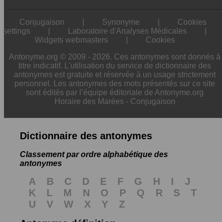
Conjugaison
|
Synonyme
|
Cookies
settings
|
Laboratoire d'Analyses Médicales
|
Widgets webmasters
|
Cookies
Antonyme.org © 2009 - 2026. Ces antonymes sont donnés à
titre indicatif. L'utilisation du service de dictionnaire des
antonymes est gratuite et réservée à un usage strictement
personnel. Les antonymes des mots présentés sur ce site
sont édités par l’équipe éditoriale de Antonyme.org
Horaire des Marées
-
Conjugaison
Dictionnaire des antonymes
Classement par ordre alphabétique des
antonymes
A
B
C
D
E
F
G
H
I
J
K
L
M
N
O
P
Q
R
S
T
U
V
W
X
Y
Z