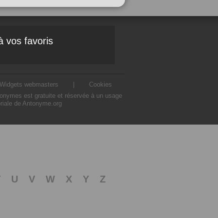
à vos favoris
Widgets webmasters
|
Cookies
ntonymes est gratuite et réservée à un usage
oriale de Antonyme.org
T
U
V
W
X
Y
Z