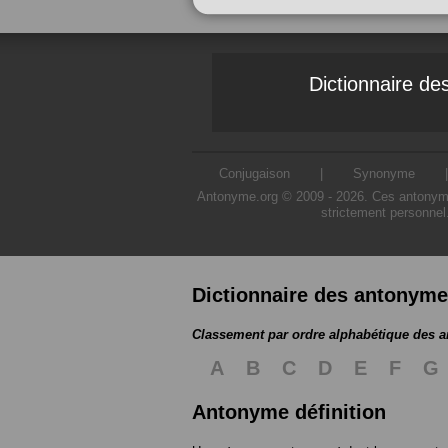
Dictionnaire d
Conjugaison
|
Synonyme
Antonyme.org © 2009 - 2026. Ces antonymes s
strictement personnel
Dictionnaire des antonym
Classement par ordre alphabétique des 
A
B
C
D
E
F
G
Antonyme définition