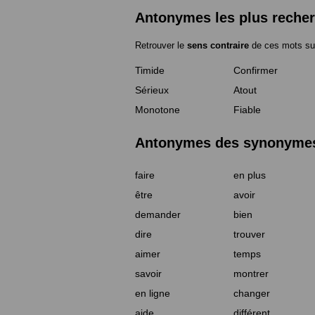
Antonymes les plus reche
Retrouver le
sens contraire
de ces mots su
Timide
Confirmer
Sérieux
Atout
Monotone
Fiable
Antonymes des synonymes 
faire
en plus
être
avoir
demander
bien
dire
trouver
aimer
temps
savoir
montrer
en ligne
changer
aide
différent