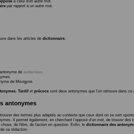
opposé
à celui d'un autre mot.
aire
par rapport à un autre mot.
ouve dans les articles de
dictionnaire.
l’antonyme de
audacieux
.
nymes.
tonyme de
Misogyne
.
ntonymes.
Tardif
et
précoce
sont deux antonymes que l’on retrouve dans ce d
es antonymes
trouver des termes plus adaptés au contexte que ceux dont on se sert spon
nymes. Il permet également, en cherchant l’opposé d’un mot, de trouver des te
a chose, de l'être, de l'action en question. Enfin, le
dictionnaire des antonym
 de sa rédaction.