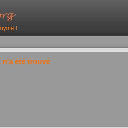
onyme !
 n'a été trouvé