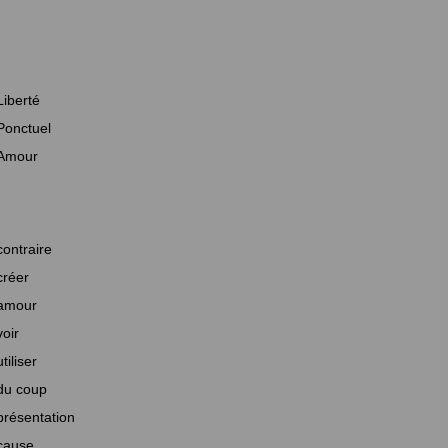
Liberté
Ponctuel
Amour
contraire
créer
amour
voir
utiliser
du coup
présentation
cause