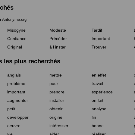
rchés
r Antonyme.org
Misogyne
Modeste
Tardif
Confiance
Précéder
Important
Original
à l instar
Trouver
les plus recherchés
anglais
mettre
en effet
problème
pour
travail
important
prendre
expérience
augmenter
installer
en fait
petit
obtenir
analyse
développer
origine
fin
oeuvre
intéresser
bonne
vie
aider
réaliser