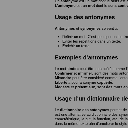
Un
antonyme
est un
mot
dont le
sens
est
L'antonyme
est un
mot
dont le
sens contr
Usage des antonymes
Antonymes
et
synonymes
servent à:
Définir un mot. C’est pourquoi on les tr
Eviter les répétitions dans un texte.
Enrichir un texte.
Exemples d'antonymes
Le mot
timide
peut être considéré comme 
Confirmer
et
infirmer
, sont des mots anto
Misandre
peut être considéré comme l’an
Liberté
a pour antonyme
captivité
.
Modeste
et
prétentieux
, sont des mots a
Usage d’un dictionnaire d
Le
dictionnaire des antonymes
permet de 
est une alternative au dictionnaire des syno
caractéristique, le but, la fonction, etc. de l
dans le même texte afin d’améliorer le style