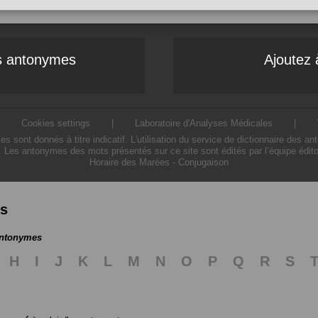
es antonymes
Ajoutez 
|
Cookies settings
|
Laboratoire d'Analyses Médicales
|
ont donnés à titre indicatif. L'utilisation du service de dictionnaire des a
. Les antonymes des mots présentés sur ce site sont édités par l’équipe édit
Horaire des Marées
-
Conjugaison
es
antonymes
H
I
J
K
L
M
N
O
P
Q
R
S