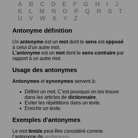
A
B
C
D
E
F
G
H
I
J
K
L
M
N
O
P
Q
R
S
T
U
V
W
X
Y
Z
Antonyme définition
Un
antonyme
est un
mot
dont le
sens
est
opposé
à celui d'un autre mot.
L'antonyme
est un
mot
dont le
sens contraire
par
rapport à un autre mot.
Usage des antonymes
Antonymes
et
synonymes
servent à:
Définir un mot. C’est pourquoi on les trouve
dans les articles de
dictionnaire.
Eviter les répétitions dans un texte.
Enrichir un texte.
Exemples d'antonymes
Le mot
timide
peut être considéré comme
l’antonyme de
audacieux
.