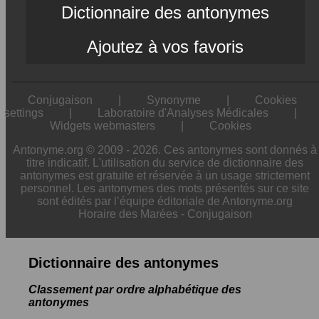
Dictionnaire des antonymes
Ajoutez à vos favoris
Conjugaison
|
Synonyme
|
Cookies
settings
|
Laboratoire d'Analyses Médicales
|
Widgets webmasters
|
Cookies
Antonyme.org © 2009 - 2026. Ces antonymes sont donnés à
titre indicatif. L'utilisation du service de dictionnaire des
antonymes est gratuite et réservée à un usage strictement
personnel. Les antonymes des mots présentés sur ce site
sont édités par l’équipe éditoriale de Antonyme.org
Horaire des Marées
-
Conjugaison
Dictionnaire des antonymes
Classement par ordre alphabétique des
antonymes