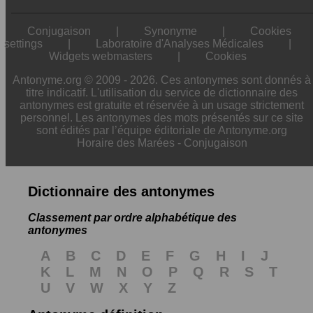
Conjugaison
|
Synonyme
|
Cookies
settings
|
Laboratoire d'Analyses Médicales
|
Widgets webmasters
|
Cookies
Antonyme.org © 2009 - 2026. Ces antonymes sont donnés à
titre indicatif. L'utilisation du service de dictionnaire des
antonymes est gratuite et réservée à un usage strictement
personnel. Les antonymes des mots présentés sur ce site
sont édités par l’équipe éditoriale de Antonyme.org
Horaire des Marées
-
Conjugaison
Dictionnaire des antonymes
Classement par ordre alphabétique des
antonymes
A
B
C
D
E
F
G
H
I
J
K
L
M
N
O
P
Q
R
S
T
U
V
W
X
Y
Z