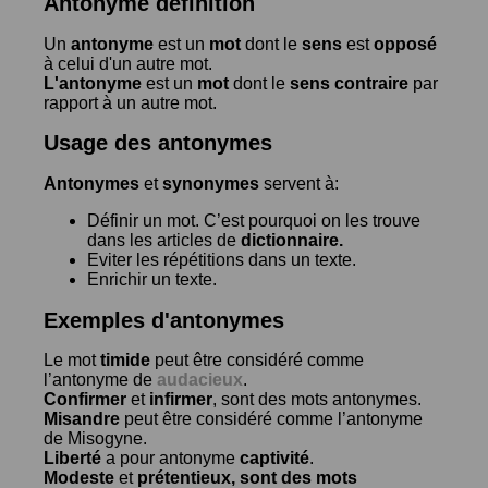
Antonyme définition
Un
antonyme
est un
mot
dont le
sens
est
opposé
à celui d'un autre mot.
L'antonyme
est un
mot
dont le
sens contraire
par
rapport à un autre mot.
Usage des antonymes
Antonymes
et
synonymes
servent à:
Définir un mot. C’est pourquoi on les trouve
dans les articles de
dictionnaire.
Eviter les répétitions dans un texte.
Enrichir un texte.
Exemples d'antonymes
Le mot
timide
peut être considéré comme
l’antonyme de
audacieux
.
Confirmer
et
infirmer
, sont des mots antonymes.
Misandre
peut être considéré comme l’antonyme
de
Misogyne
.
Liberté
a pour antonyme
captivité
.
Modeste
et
prétentieux
, sont des mots