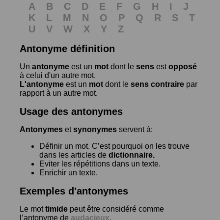
A
B
C
D
E
F
G
H
I
J
K
L
M
N
O
P
Q
R
S
T
U
V
W
X
Y
Z
Antonyme définition
Un
antonyme
est un
mot
dont le
sens
est
opposé
à celui d'un autre mot.
L'antonyme
est un
mot
dont le
sens contraire
par
rapport à un autre mot.
Usage des antonymes
Antonymes
et
synonymes
servent à:
Définir un mot. C’est pourquoi on les trouve
dans les articles de
dictionnaire.
Eviter les répétitions dans un texte.
Enrichir un texte.
Exemples d'antonymes
Le mot
timide
peut être considéré comme
l’antonyme de
audacieux
.