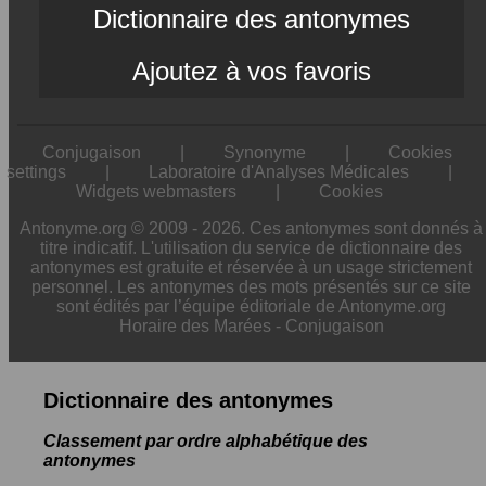
Dictionnaire des antonymes
Ajoutez à vos favoris
Conjugaison
|
Synonyme
|
Cookies
settings
|
Laboratoire d'Analyses Médicales
|
Widgets webmasters
|
Cookies
Antonyme.org © 2009 - 2026. Ces antonymes sont donnés à
titre indicatif. L'utilisation du service de dictionnaire des
antonymes est gratuite et réservée à un usage strictement
personnel. Les antonymes des mots présentés sur ce site
sont édités par l’équipe éditoriale de Antonyme.org
Horaire des Marées
-
Conjugaison
Dictionnaire des antonymes
Classement par ordre alphabétique des
antonymes