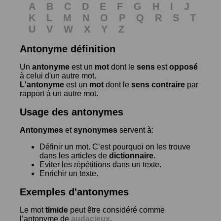
A
B
C
D
E
F
G
H
I
J
K
L
M
N
O
P
Q
R
S
T
U
V
W
X
Y
Z
Antonyme définition
Un
antonyme
est un
mot
dont le
sens
est
opposé
à celui d'un autre mot.
L'antonyme
est un
mot
dont le
sens contraire
par
rapport à un autre mot.
Usage des antonymes
Antonymes
et
synonymes
servent à:
Définir un mot. C’est pourquoi on les trouve
dans les articles de
dictionnaire.
Eviter les répétitions dans un texte.
Enrichir un texte.
Exemples d'antonymes
Le mot
timide
peut être considéré comme
l’antonyme de
audacieux
.