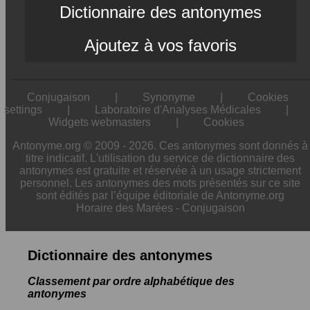
Dictionnaire des antonymes
Ajoutez à vos favoris
Conjugaison
|
Synonyme
|
Cookies
settings
|
Laboratoire d'Analyses Médicales
|
Widgets webmasters
|
Cookies
Antonyme.org © 2009 - 2026. Ces antonymes sont donnés à
titre indicatif. L'utilisation du service de dictionnaire des
antonymes est gratuite et réservée à un usage strictement
personnel. Les antonymes des mots présentés sur ce site
sont édités par l’équipe éditoriale de Antonyme.org
Horaire des Marées
-
Conjugaison
Dictionnaire des antonymes
Classement par ordre alphabétique des
antonymes