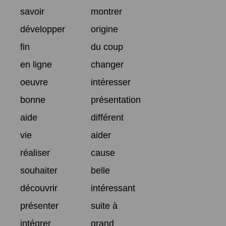
savoir
montrer
développer
origine
fin
du coup
en ligne
changer
oeuvre
intéresser
bonne
présentation
aide
différent
vie
aider
réaliser
cause
souhaiter
belle
découvrir
intéressant
présenter
suite à
intégrer
grand