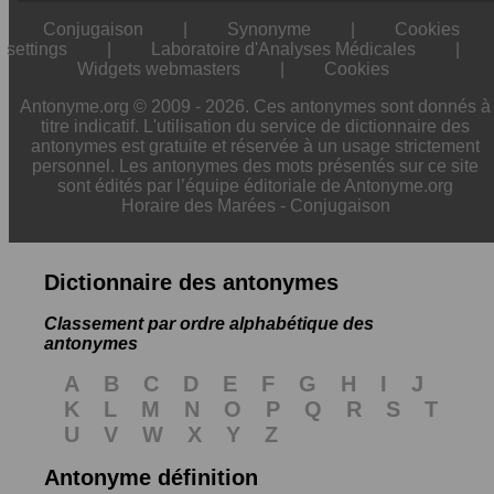
Conjugaison
|
Synonyme
|
Cookies
settings
|
Laboratoire d'Analyses Médicales
|
Widgets webmasters
|
Cookies
Antonyme.org © 2009 - 2026. Ces antonymes sont donnés à
titre indicatif. L'utilisation du service de dictionnaire des
antonymes est gratuite et réservée à un usage strictement
personnel. Les antonymes des mots présentés sur ce site
sont édités par l’équipe éditoriale de Antonyme.org
Horaire des Marées
-
Conjugaison
Dictionnaire des antonymes
Classement par ordre alphabétique des
antonymes
A
B
C
D
E
F
G
H
I
J
K
L
M
N
O
P
Q
R
S
T
U
V
W
X
Y
Z
Antonyme définition