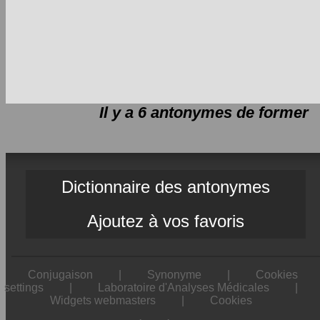
Il y a 6 antonymes de
former
Dictionnaire des antonymes
Ajoutez à vos favoris
Conjugaison
|
Synonyme
|
Cookies
settings
|
Laboratoire d'Analyses Médicales
|
Widgets webmasters
|
Cookies