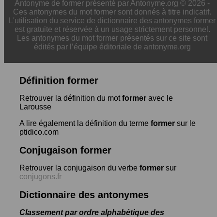
Antonyme de former présenté par Antonyme.org © 2026 -
Ces antonymes du mot former sont donnés à titre indicatif.
L'utilisation du service de dictionnaire des antonymes former
est gratuite et réservée à un usage strictement personnel.
Les antonymes du mot former présentés sur ce site sont
édités par l’équipe éditoriale de antonyme.org
Définition former
Retrouver la définition du mot
former
avec le
Larousse
A lire également la définition du terme
former
sur le
ptidico.com
Conjugaison former
Retrouver la conjugaison du verbe
former
sur
conjugons.fr
Dictionnaire des antonymes
Classement par ordre alphabétique des