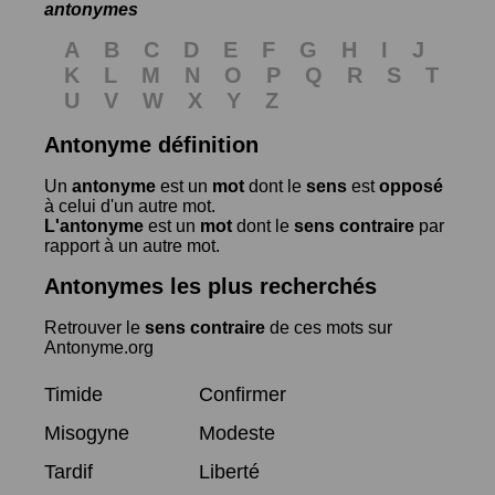
antonymes
A
B
C
D
E
F
G
H
I
J
K
L
M
N
O
P
Q
R
S
T
U
V
W
X
Y
Z
Antonyme définition
Un
antonyme
est un
mot
dont le
sens
est
opposé
à celui d'un autre mot.
L'antonyme
est un
mot
dont le
sens contraire
par
rapport à un autre mot.
Antonymes les plus recherchés
Retrouver le
sens contraire
de ces mots sur
Antonyme.org
Timide
Confirmer
Misogyne
Modeste
Tardif
Liberté