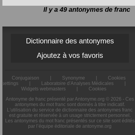
Il y a 49 antonymes de
franc
Dictionnaire des antonymes
Ajoutez à vos favoris
Conjugaison
|
Synonyme
|
Cookies
settings
|
Laboratoire d'Analyses Médicales
|
Widgets webmasters
|
Cookies
Antonyme de franc présenté par Antonyme.org © 2026 - Ces
antonymes du mot franc sont donnés à titre indicatif.
L'utilisation du service de dictionnaire des antonymes franc
est gratuite et réservée à un usage strictement personnel.
Les antonymes du mot franc présentés sur ce site sont édités
par l’équipe éditoriale de antonyme.org