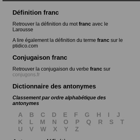
Définition franc
Retrouver la définition du mot
franc
avec le
Larousse
A lire également la définition du terme
franc
sur le
ptidico.com
Conjugaison franc
Retrouver la conjugaison du verbe
franc
sur
conjugons.fr
Dictionnaire des antonymes
Classement par ordre alphabétique des
antonymes
A
B
C
D
E
F
G
H
I
J
K
L
M
N
O
P
Q
R
S
T
U
V
W
X
Y
Z