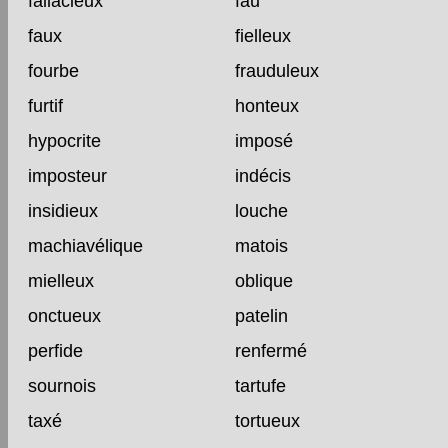
fallacieux
fau
faux
fielleux
fourbe
frauduleux
furtif
honteux
hypocrite
imposé
imposteur
indécis
insidieux
louche
machiavélique
matois
mielleux
oblique
onctueux
patelin
perfide
renfermé
sournois
tartufe
taxé
tortueux