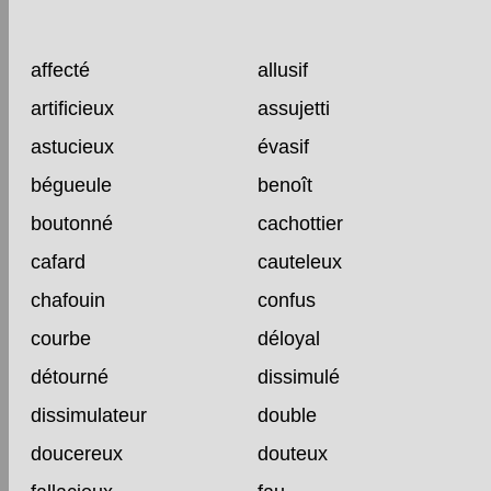
affecté
allusif
artificieux
assujetti
astucieux
évasif
bégueule
benoît
boutonné
cachottier
cafard
cauteleux
chafouin
confus
courbe
déloyal
détourné
dissimulé
dissimulateur
double
doucereux
douteux