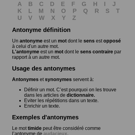
A
B
C
D
E
F
G
H
I
J
K
L
M
N
O
P
Q
R
S
T
U
V
W
X
Y
Z
Antonyme définition
Un
antonyme
est un
mot
dont le
sens
est
opposé
à celui d'un autre mot.
L'antonyme
est un
mot
dont le
sens contraire
par
rapport à un autre mot.
Usage des antonymes
Antonymes
et
synonymes
servent à:
Définir un mot. C’est pourquoi on les trouve
dans les articles de
dictionnaire.
Eviter les répétitions dans un texte.
Enrichir un texte.
Exemples d'antonymes
Le mot
timide
peut être considéré comme
l’antonyme de
audacieux
.