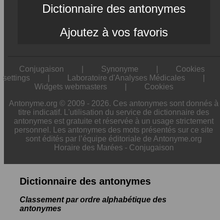
Dictionnaire des antonymes
Ajoutez à vos favoris
Conjugaison
|
Synonyme
|
Cookies
settings
|
Laboratoire d'Analyses Médicales
|
Widgets webmasters
|
Cookies
Antonyme.org © 2009 - 2026. Ces antonymes sont donnés à
titre indicatif. L'utilisation du service de dictionnaire des
antonymes est gratuite et réservée à un usage strictement
personnel. Les antonymes des mots présentés sur ce site
sont édités par l’équipe éditoriale de Antonyme.org
Horaire des Marées
-
Conjugaison
Dictionnaire des antonymes
Classement par ordre alphabétique des
antonymes