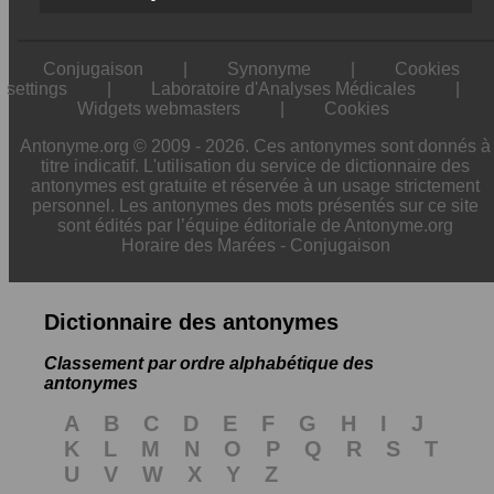
Conjugaison
|
Synonyme
|
Cookies
settings
|
Laboratoire d'Analyses Médicales
|
Widgets webmasters
|
Cookies
Antonyme.org © 2009 - 2026. Ces antonymes sont donnés à
titre indicatif. L'utilisation du service de dictionnaire des
antonymes est gratuite et réservée à un usage strictement
personnel. Les antonymes des mots présentés sur ce site
sont édités par l’équipe éditoriale de Antonyme.org
Horaire des Marées
-
Conjugaison
Dictionnaire des antonymes
Classement par ordre alphabétique des
antonymes
A
B
C
D
E
F
G
H
I
J
K
L
M
N
O
P
Q
R
S
T
U
V
W
X
Y
Z