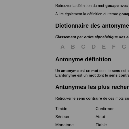
Retrouver la définition du mot
gouape
avec 
A lire également la définition du terme
goua
Dictionnaire des antonym
Classement par ordre alphabétique des 
A
B
C
D
E
F
G
Antonyme définition
Un
antonyme
est un
mot
dont le
sens
est
L'antonyme
est un
mot
dont le
sens contr
Antonymes les plus reche
Retrouver le
sens contraire
de ces mots su
Timide
Confirmer
Sérieux
Atout
Monotone
Fiable