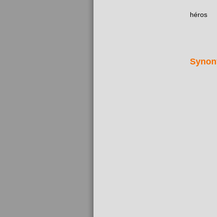
héros
Synon