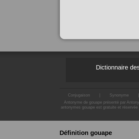
Dictionnaire d
Conjugaison
|
Synonyme
Antonyme de gouape présenté par Antonyme
antonymes gouape est gratuite et réservée 
Définition gouape