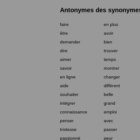
Antonymes des synonymes 
faire
en plus
être
avoir
demander
bien
dire
trouver
aimer
temps
savoir
montrer
en ligne
changer
aide
différent
souhaiter
belle
intégrer
grand
connaissance
emploi
penser
avec
tristesse
passer
passionné
peur