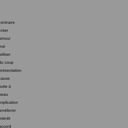
contraire
créer
amour
voir
utiliser
du coup
présentation
cause
suite à
beau
explication
améliorer
intérêt
accord