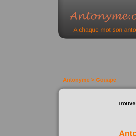
A chaque mot son ant
Antonyme > Gouape
Trouve
Ant