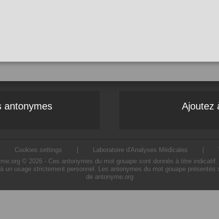
es antonymes
Ajoutez 
|
Cookies settings
|
Laboratoire d'Analyses Médicales
|
.org © 2026 - Ces antonymes du mot gouape sont donnés à titre indicatif. L'u
à un usage strictement personnel. Les antonymes du mot gouape présentés sur 
de antonyme.org