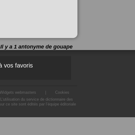
Il y a 1 antonyme de
gouape
à vos favoris
Widgets webmasters
|
Cookies
tilisation du service de dictionnaire des
ce site sont édités par l’équipe éditoriale