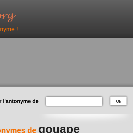
onyme !
r l'antonyme de
Ok
gouape
onymes de