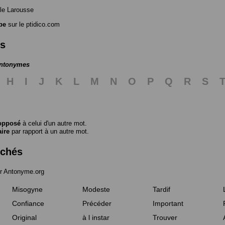
le Larousse
pe
sur le ptidico.com
es
antonymes
H
I
J
K
L
M
N
O
P
Q
R
S
opposé
à celui d'un autre mot.
aire
par rapport à un autre mot.
rchés
r Antonyme.org
Misogyne
Modeste
Tardif
Confiance
Précéder
Important
Original
à l instar
Trouver