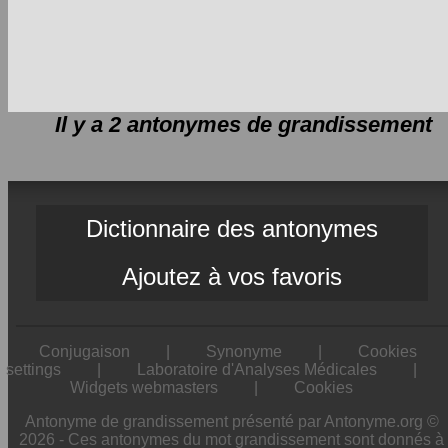
Il y a 2 antonymes de
grandissement
Dictionnaire des antonymes
Ajoutez à vos favoris
Conjugaison
|
Synonyme
|
Cookies
settings
|
Laboratoire d'Analyses Médicales
|
Widgets webmasters
|
Cookies
Antonyme de grandissement présenté par Antonyme.org ©
2026 - Ces antonymes du mot grandissement sont donnés à