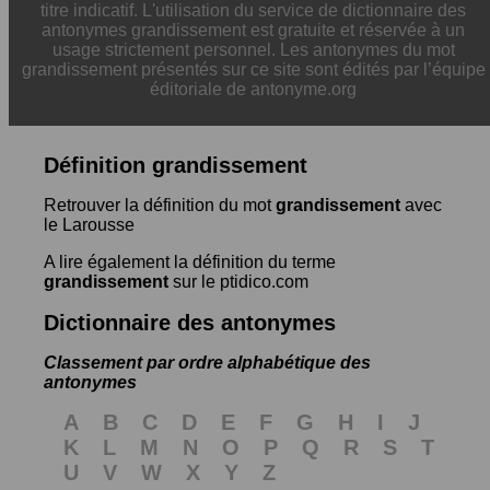
titre indicatif. L'utilisation du service de dictionnaire des
antonymes grandissement est gratuite et réservée à un
usage strictement personnel. Les antonymes du mot
grandissement présentés sur ce site sont édités par l’équipe
éditoriale de antonyme.org
Définition grandissement
Retrouver la définition du mot
grandissement
avec
le Larousse
A lire également la définition du terme
grandissement
sur le ptidico.com
Dictionnaire des antonymes
Classement par ordre alphabétique des
antonymes
A
B
C
D
E
F
G
H
I
J
K
L
M
N
O
P
Q
R
S
T
U
V
W
X
Y
Z