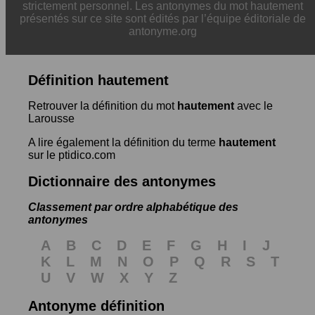
strictement personnel. Les antonymes du mot hautement
présentés sur ce site sont édités par l’équipe éditoriale de
antonyme.org
Définition hautement
Retrouver la définition du mot
hautement
avec le
Larousse
A lire également la définition du terme
hautement
sur le ptidico.com
Dictionnaire des antonymes
Classement par ordre alphabétique des
antonymes
A
B
C
D
E
F
G
H
I
J
K
L
M
N
O
P
Q
R
S
T
U
V
W
X
Y
Z
Antonyme définition