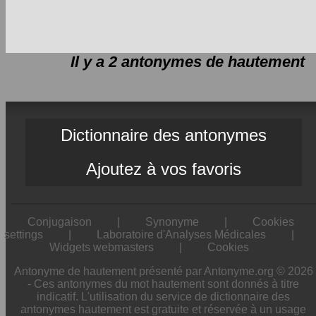
Il y a 2 antonymes de
hautement
Dictionnaire des antonymes
Ajoutez à vos favoris
Conjugaison
|
Synonyme
|
Cookies
settings
|
Laboratoire d'Analyses Médicales
|
Widgets webmasters
|
Cookies
Antonyme de hautement présenté par Antonyme.org © 2026
- Ces antonymes du mot hautement sont donnés à titre
indicatif. L'utilisation du service de dictionnaire des
antonymes hautement est gratuite et réservée à un usage