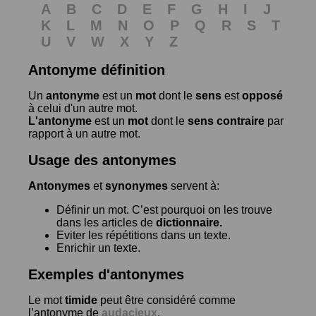
A
B
C
D
E
F
G
H
I
J
K
L
M
N
O
P
Q
R
S
T
U
V
W
X
Y
Z
Antonyme définition
Un
antonyme
est un
mot
dont le
sens
est
opposé
à celui d'un autre mot.
L'antonyme
est un
mot
dont le
sens contraire
par
rapport à un autre mot.
Usage des antonymes
Antonymes
et
synonymes
servent à:
Définir un mot. C’est pourquoi on les trouve
dans les articles de
dictionnaire.
Eviter les répétitions dans un texte.
Enrichir un texte.
Exemples d'antonymes
Le mot
timide
peut être considéré comme
l’antonyme de
audacieux
.