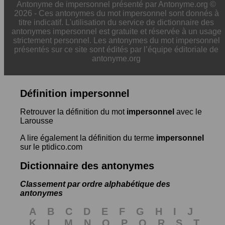
Antonyme de impersonnel présenté par Antonyme.org ©
2026 - Ces antonymes du mot impersonnel sont donnés à
titre indicatif. L'utilisation du service de dictionnaire des
antonymes impersonnel est gratuite et réservée à un usage
strictement personnel. Les antonymes du mot impersonnel
présentés sur ce site sont édités par l’équipe éditoriale de
antonyme.org
Définition impersonnel
Retrouver la définition du mot
impersonnel
avec le
Larousse
A lire également la définition du terme
impersonnel
sur le ptidico.com
Dictionnaire des antonymes
Classement par ordre alphabétique des
antonymes
A
B
C
D
E
F
G
H
I
J
K
L
M
N
O
P
Q
R
S
T