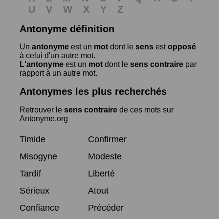
U
V
W
X
Y
Z
Antonyme définition
Un
antonyme
est un
mot
dont le
sens
est
opposé
à celui d'un autre mot.
L'antonyme
est un
mot
dont le
sens contraire
par
rapport à un autre mot.
Antonymes les plus recherchés
Retrouver le
sens contraire
de ces mots sur
Antonyme.org
Timide
Confirmer
Misogyne
Modeste
Tardif
Liberté
Sérieux
Atout
Confiance
Précéder