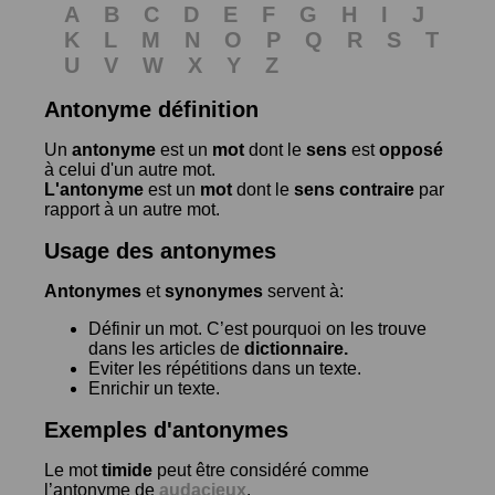
A
B
C
D
E
F
G
H
I
J
K
L
M
N
O
P
Q
R
S
T
U
V
W
X
Y
Z
Antonyme définition
Un
antonyme
est un
mot
dont le
sens
est
opposé
à celui d'un autre mot.
L'antonyme
est un
mot
dont le
sens contraire
par
rapport à un autre mot.
Usage des antonymes
Antonymes
et
synonymes
servent à:
Définir un mot. C’est pourquoi on les trouve
dans les articles de
dictionnaire.
Eviter les répétitions dans un texte.
Enrichir un texte.
Exemples d'antonymes
Le mot
timide
peut être considéré comme
l’antonyme de
audacieux
.