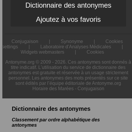
Dictionnaire des antonymes
Ajoutez à vos favoris
Conjugaison
|
Synonyme
|
Cookies
settings
|
Laboratoire d'Analyses Médicales
|
Widgets webmasters
|
Cookies
Antonyme.org © 2009 - 2026. Ces antonymes sont donnés à
titre indicatif. L'utilisation du service de dictionnaire des
antonymes est gratuite et réservée à un usage strictement
personnel. Les antonymes des mots présentés sur ce site
sont édités par l’équipe éditoriale de Antonyme.org
Horaire des Marées
-
Conjugaison
Dictionnaire des antonymes
Classement par ordre alphabétique des
antonymes