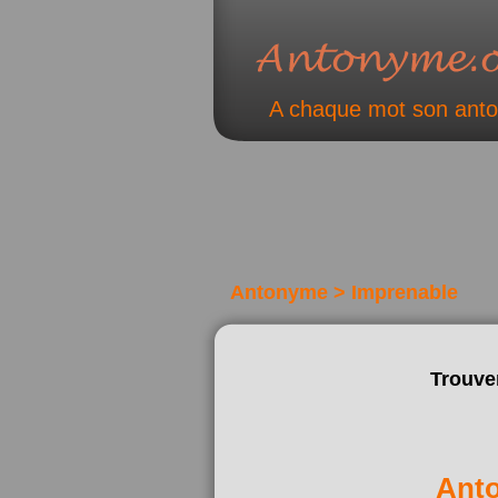
A chaque mot son ant
Antonyme > Imprenable
Trouve
Ant