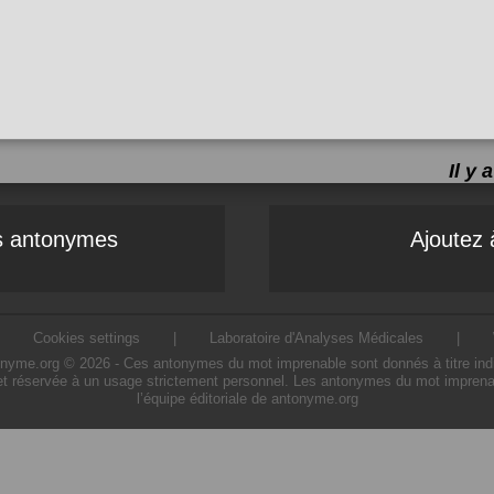
Il y
es antonymes
Ajoutez 
|
Cookies settings
|
Laboratoire d'Analyses Médicales
|
me.org © 2026 - Ces antonymes du mot imprenable sont donnés à titre indicati
t réservée à un usage strictement personnel. Les antonymes du mot imprenab
l’équipe éditoriale de antonyme.org