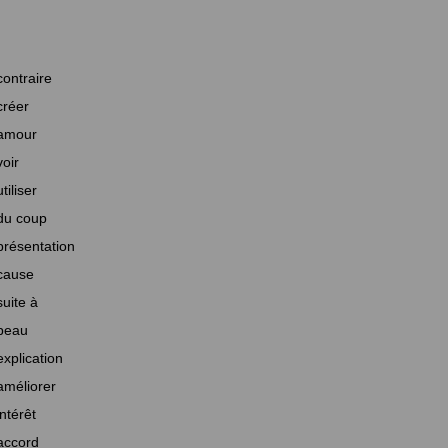
contraire
créer
amour
voir
utiliser
du coup
présentation
cause
suite à
beau
explication
améliorer
intérêt
accord