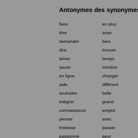
Antonymes des synonymes 
faire
en plus
être
avoir
demander
bien
dire
trouver
aimer
temps
savoir
montrer
en ligne
changer
aide
différent
souhaiter
belle
intégrer
grand
connaissance
emploi
penser
avec
tristesse
passer
passionné
peur