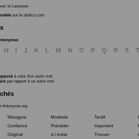
vec le Larousse
enable
sur le ptidico.com
es
antonymes
H
I
J
K
L
M
N
O
P
Q
R
S
opposé
à celui d'un autre mot.
aire
par rapport à un autre mot.
rchés
r Antonyme.org
Misogyne
Modeste
Tardif
Confiance
Précéder
Important
Original
à l instar
Trouver