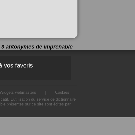
 a 3 antonymes de
imprenable
à vos favoris
Widgets webmasters
|
Cookies
f. L'utilisation du service de dictionnaire
le présentés sur ce site sont édités par