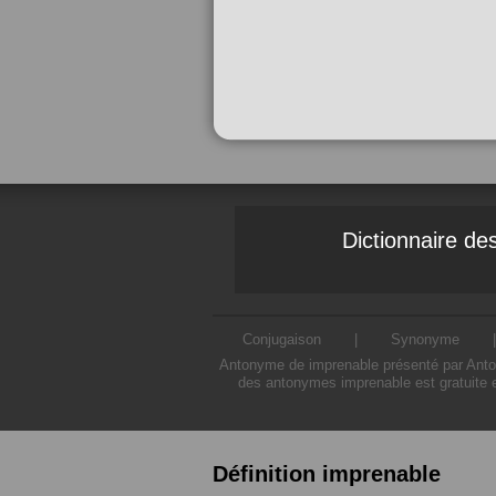
Dictionnaire d
Conjugaison
|
Synonyme
Antonyme de imprenable présenté par Antony
des antonymes imprenable est gratuite e
Définition imprenable