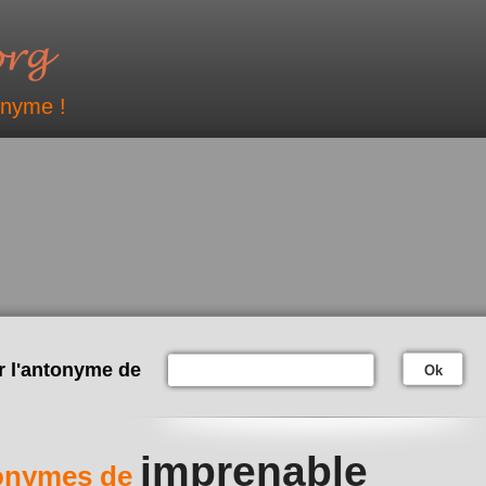
onyme !
r l'antonyme de
Ok
imprenable
onymes de