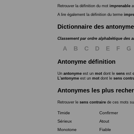
Retrouver la définition du mot
imprenable
a
A lire également la définition du terme
impr
Dictionnaire des antonym
Classement par ordre alphabétique des 
A
B
C
D
E
F
G
Antonyme définition
Un
antonyme
est un
mot
dont le
sens
est
L'antonyme
est un
mot
dont le
sens contr
Antonymes les plus reche
Retrouver le
sens contraire
de ces mots su
Timide
Confirmer
Sérieux
Atout
Monotone
Fiable