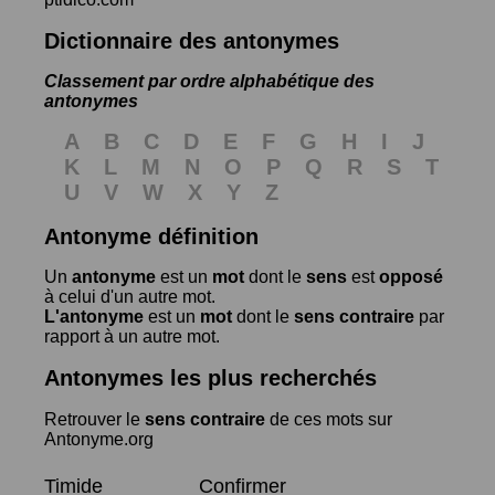
Dictionnaire des antonymes
Classement par ordre alphabétique des
antonymes
A
B
C
D
E
F
G
H
I
J
K
L
M
N
O
P
Q
R
S
T
U
V
W
X
Y
Z
Antonyme définition
Un
antonyme
est un
mot
dont le
sens
est
opposé
à celui d'un autre mot.
L'antonyme
est un
mot
dont le
sens contraire
par
rapport à un autre mot.
Antonymes les plus recherchés
Retrouver le
sens contraire
de ces mots sur
Antonyme.org
Timide
Confirmer