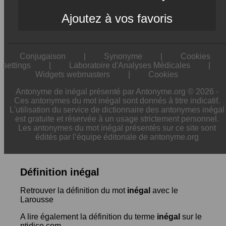
Ajoutez à vos favoris
Conjugaison
|
Synonyme
|
Cookies
settings
|
Laboratoire d'Analyses Médicales
|
Widgets webmasters
|
Cookies
Antonyme de inégal présenté par Antonyme.org © 2026 -
Ces antonymes du mot inégal sont donnés à titre indicatif.
L'utilisation du service de dictionnaire des antonymes inégal
est gratuite et réservée à un usage strictement personnel.
Les antonymes du mot inégal présentés sur ce site sont
édités par l’équipe éditoriale de antonyme.org
Définition inégal
Retrouver la définition du mot
inégal
avec le
Larousse
A lire également la définition du terme
inégal
sur le
ptidico.com