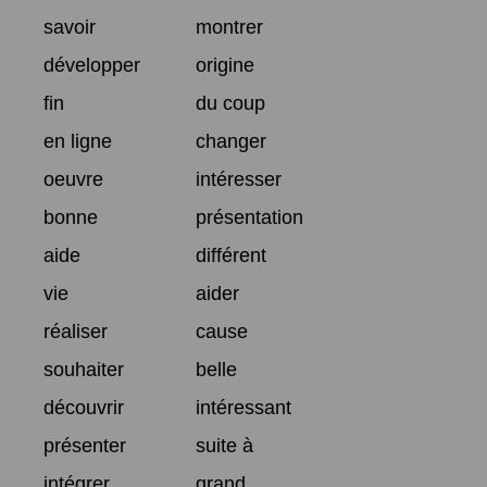
savoir
montrer
développer
origine
fin
du coup
en ligne
changer
oeuvre
intéresser
bonne
présentation
aide
différent
vie
aider
réaliser
cause
souhaiter
belle
découvrir
intéressant
présenter
suite à
intégrer
grand