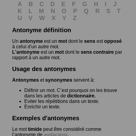
A
B
C
D
E
F
G
H
I
J
K
L
M
N
O
P
Q
R
S
T
U
V
W
X
Y
Z
Antonyme définition
Un
antonyme
est un
mot
dont le
sens
est
opposé
à celui d'un autre mot.
L'antonyme
est un
mot
dont le
sens contraire
par
rapport à un autre mot.
Usage des antonymes
Antonymes
et
synonymes
servent à:
Définir un mot. C’est pourquoi on les trouve
dans les articles de
dictionnaire.
Eviter les répétitions dans un texte.
Enrichir un texte.
Exemples d'antonymes
Le mot
timide
peut être considéré comme
l’antonyme de
audacieux
.