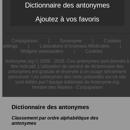
Dictionnaire des antonymes
Ajoutez à vos favoris
Conjugaison
|
Synonyme
|
Cookies
settings
|
Laboratoire d'Analyses Médicales
|
Widgets webmasters
|
Cookies
Antonyme.org © 2009 - 2026. Ces antonymes sont donnés à
titre indicatif. L'utilisation du service de dictionnaire des
antonymes est gratuite et réservée à un usage strictement
personnel. Les antonymes des mots présentés sur ce site
sont édités par l’équipe éditoriale de Antonyme.org
Horaire des Marées
-
Conjugaison
Dictionnaire des antonymes
Classement par ordre alphabétique des
antonymes