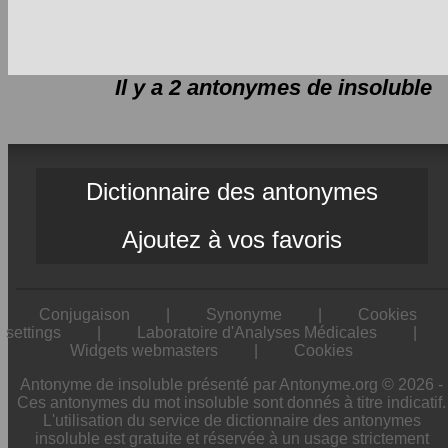
Il y a 2 antonymes de
insoluble
Dictionnaire des antonymes
Ajoutez à vos favoris
Conjugaison
|
Synonyme
|
Cookies
settings
|
Laboratoire d'Analyses Médicales
|
Widgets webmasters
|
Cookies
Antonyme de insoluble présenté par Antonyme.org © 2026 -
Ces antonymes du mot insoluble sont donnés à titre indicatif.
L'utilisation du service de dictionnaire des antonymes
insoluble est gratuite et réservée à un usage strictement