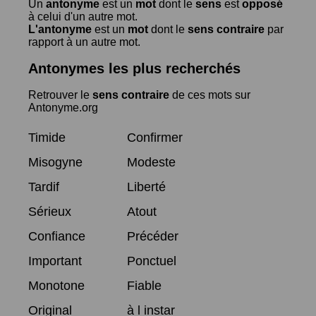
Un
antonyme
est un
mot
dont le
sens
est
opposé
à celui d'un autre mot.
L'antonyme
est un
mot
dont le
sens contraire
par
rapport à un autre mot.
Antonymes les plus recherchés
Retrouver le
sens contraire
de ces mots sur
Antonyme.org
Timide
Confirmer
Misogyne
Modeste
Tardif
Liberté
Sérieux
Atout
Confiance
Précéder
Important
Ponctuel
Monotone
Fiable
Original
à l instar