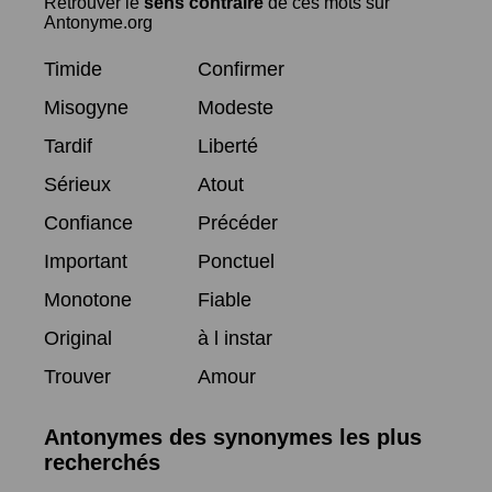
Retrouver le
sens contraire
de ces mots sur
Antonyme.org
Timide
Confirmer
Misogyne
Modeste
Tardif
Liberté
Sérieux
Atout
Confiance
Précéder
Important
Ponctuel
Monotone
Fiable
Original
à l instar
Trouver
Amour
Antonymes des synonymes les plus
recherchés