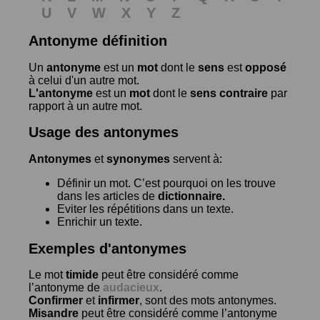
U
V
W
X
Y
Z
Antonyme définition
Un
antonyme
est un
mot
dont le
sens
est
opposé
à celui d'un autre mot.
L'antonyme
est un
mot
dont le
sens contraire
par
rapport à un autre mot.
Usage des antonymes
Antonymes
et
synonymes
servent à:
Définir un mot. C’est pourquoi on les trouve
dans les articles de
dictionnaire.
Eviter les répétitions dans un texte.
Enrichir un texte.
Exemples d'antonymes
Le mot
timide
peut être considéré comme
l’antonyme de
audacieux
.
Confirmer
et
infirmer
, sont des mots antonymes.
Misandre
peut être considéré comme l’antonyme