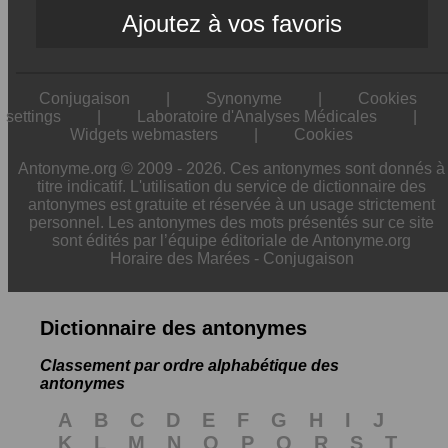
Ajoutez à vos favoris
Conjugaison
|
Synonyme
|
Cookies
settings
|
Laboratoire d'Analyses Médicales
|
Widgets webmasters
|
Cookies
Antonyme.org © 2009 - 2026. Ces antonymes sont donnés à
titre indicatif. L'utilisation du service de dictionnaire des
antonymes est gratuite et réservée à un usage strictement
personnel. Les antonymes des mots présentés sur ce site
sont édités par l’équipe éditoriale de Antonyme.org
Horaire des Marées
-
Conjugaison
Dictionnaire des antonymes
Classement par ordre alphabétique des
antonymes
A
B
C
D
E
F
G
H
I
J
K
L
M
N
O
P
Q
R
S
T