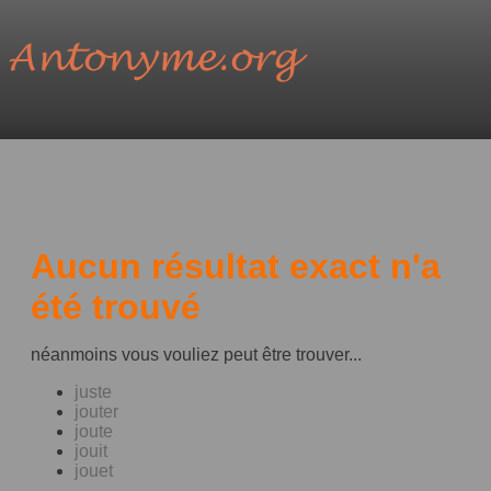
Aucun résultat exact n'a
été trouvé
néanmoins vous vouliez peut être trouver...
juste
jouter
joute
jouit
jouet