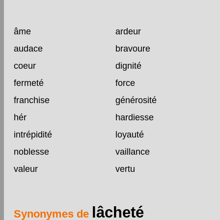
âme
ardeur
audace
bravoure
coeur
dignité
fermeté
force
franchise
générosité
hér
hardiesse
intrépidité
loyauté
noblesse
vaillance
valeur
vertu
lâcheté
Synonymes de