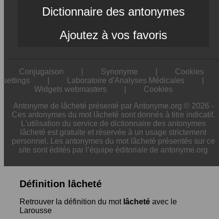
Dictionnaire des antonymes
Ajoutez à vos favoris
Conjugaison
|
Synonyme
|
Cookies
settings
|
Laboratoire d'Analyses Médicales
|
Widgets webmasters
|
Cookies
Antonyme de lâcheté présenté par Antonyme.org © 2026 -
Ces antonymes du mot lâcheté sont donnés à titre indicatif.
L'utilisation du service de dictionnaire des antonymes
lâcheté est gratuite et réservée à un usage strictement
personnel. Les antonymes du mot lâcheté présentés sur ce
site sont édités par l’équipe éditoriale de antonyme.org
Définition lâcheté
Retrouver la définition du mot
lâcheté
avec le
Larousse