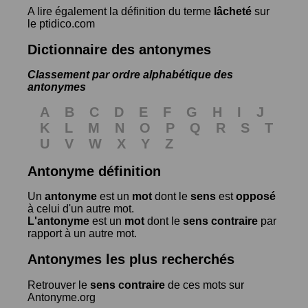
A lire également la définition du terme
lâcheté
sur
le ptidico.com
Dictionnaire des antonymes
Classement par ordre alphabétique des
antonymes
A
B
C
D
E
F
G
H
I
J
K
L
M
N
O
P
Q
R
S
T
U
V
W
X
Y
Z
Antonyme définition
Un
antonyme
est un
mot
dont le
sens
est
opposé
à celui d'un autre mot.
L'antonyme
est un
mot
dont le
sens contraire
par
rapport à un autre mot.
Antonymes les plus recherchés
Retrouver le
sens contraire
de ces mots sur
Antonyme.org