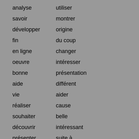
analyse
utiliser
savoir
montrer
développer
origine
fin
du coup
en ligne
changer
oeuvre
intéresser
bonne
présentation
aide
différent
vie
aider
réaliser
cause
souhaiter
belle
découvrir
intéressant
présenter
suite à