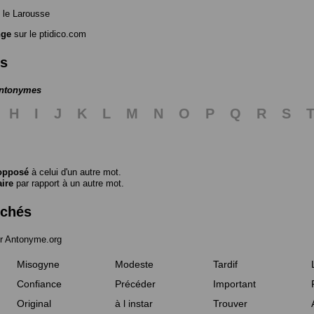
 le Larousse
nge
sur le ptidico.com
es
antonymes
H
I
J
K
L
M
N
O
P
Q
R
S
opposé
à celui d'un autre mot.
aire
par rapport à un autre mot.
rchés
r Antonyme.org
Misogyne
Modeste
Tardif
Confiance
Précéder
Important
Original
à l instar
Trouver