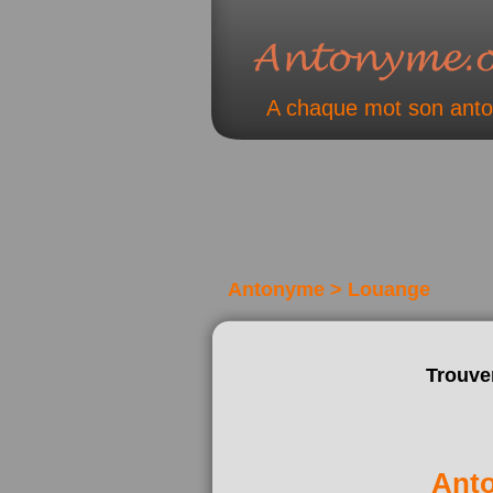
A chaque mot son ant
Antonyme > Louange
Trouve
Ant