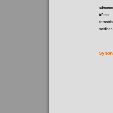
admones
blâme
correcti
médisan
Synon