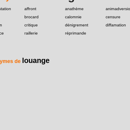
tation
affront
anathème
animadversi
brocard
calomnie
censure
on
critique
dénigrement
diffamation
ce
raillerie
réprimande
louange
ymes de