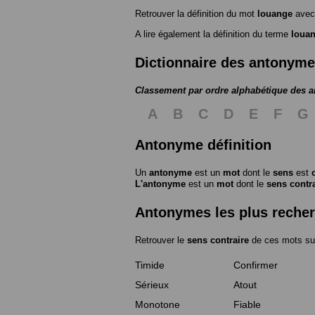
Retrouver la définition du mot
louange
avec
A lire également la définition du terme
loua
Dictionnaire des antonym
Classement par ordre alphabétique des 
A
B
C
D
E
F
G
Antonyme définition
Un
antonyme
est un
mot
dont le
sens
est
L'antonyme
est un
mot
dont le
sens contr
Antonymes les plus reche
Retrouver le
sens contraire
de ces mots su
Timide
Confirmer
Sérieux
Atout
Monotone
Fiable