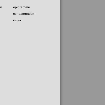
on
épigramme
condamnation
injure