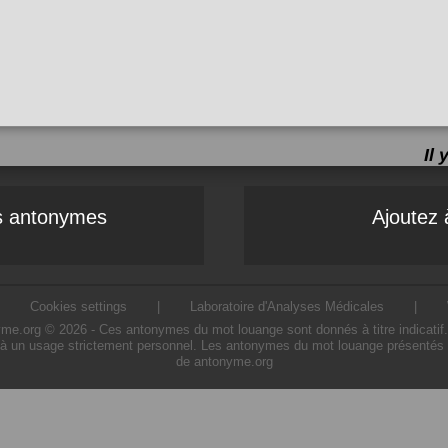
Il
es antonymes
Ajoutez 
|
Cookies settings
|
Laboratoire d'Analyses Médicales
|
.org © 2026 - Ces antonymes du mot louange sont donnés à titre indicatif. L'
à un usage strictement personnel. Les antonymes du mot louange présentés sur
de antonyme.org