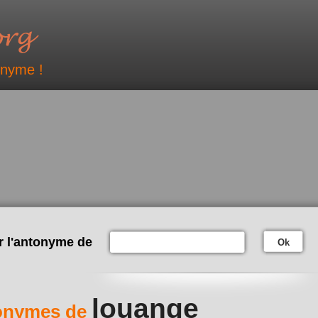
onyme !
r l'antonyme de
Ok
louange
onymes de