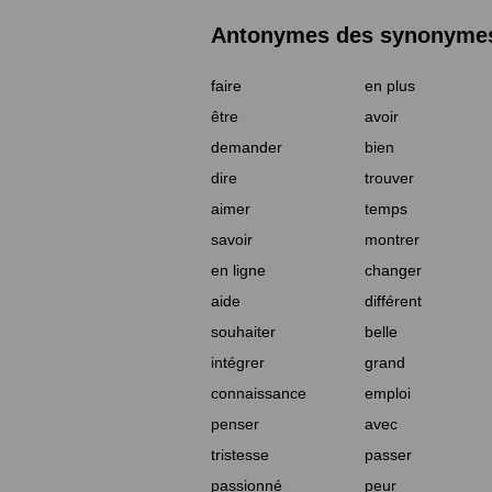
Antonymes des synonymes 
faire
en plus
être
avoir
demander
bien
dire
trouver
aimer
temps
savoir
montrer
en ligne
changer
aide
différent
souhaiter
belle
intégrer
grand
connaissance
emploi
penser
avec
tristesse
passer
passionné
peur