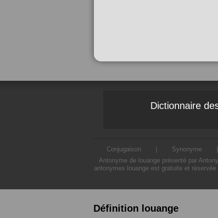
Dictionnaire d
Conjugaison
|
Synonyme
Antonyme de louange présenté par Antonyme
antonymes louange est gratuite et réservée 
Définition louange