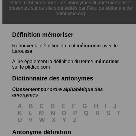
strictement personnel. Les antonymes du mot mémoriser
présentés sur ce site sont édités par l’équipe éditoriale de
antonyme.org
Définition mémoriser
Retrouver la définition du mot
mémoriser
avec le
Larousse
A lire également la définition du terme
mémoriser
sur le ptidico.com
Dictionnaire des antonymes
Classement par ordre alphabétique des
antonymes
A
B
C
D
E
F
G
H
I
J
K
L
M
N
O
P
Q
R
S
T
U
V
W
X
Y
Z
Antonyme définition