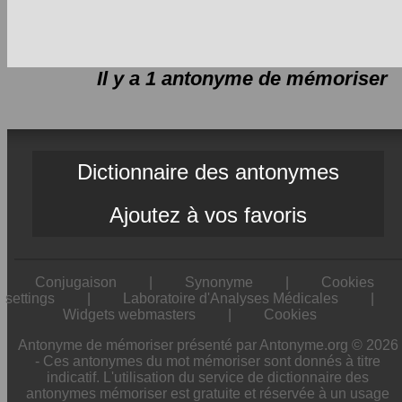
Il y a 1 antonyme de
mémoriser
Dictionnaire des antonymes
Ajoutez à vos favoris
Conjugaison
|
Synonyme
|
Cookies
settings
|
Laboratoire d'Analyses Médicales
|
Widgets webmasters
|
Cookies
Antonyme de mémoriser présenté par Antonyme.org © 2026
- Ces antonymes du mot mémoriser sont donnés à titre
indicatif. L'utilisation du service de dictionnaire des
antonymes mémoriser est gratuite et réservée à un usage