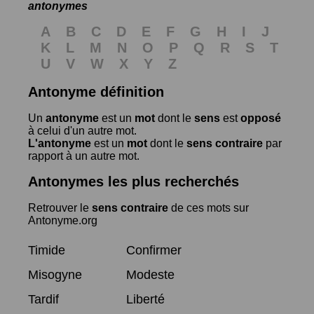
antonymes
A
B
C
D
E
F
G
H
I
J
K
L
M
N
O
P
Q
R
S
T
U
V
W
X
Y
Z
Antonyme définition
Un
antonyme
est un
mot
dont le
sens
est
opposé
à celui d'un autre mot.
L'antonyme
est un
mot
dont le
sens contraire
par
rapport à un autre mot.
Antonymes les plus recherchés
Retrouver le
sens contraire
de ces mots sur
Antonyme.org
Timide
Confirmer
Misogyne
Modeste
Tardif
Liberté