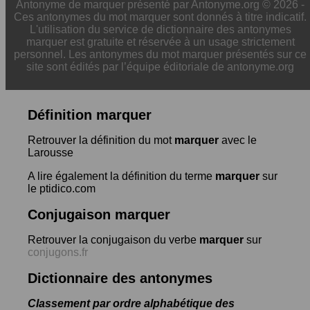
Antonyme de marquer présenté par Antonyme.org © 2026 -
Ces antonymes du mot marquer sont donnés à titre indicatif.
L'utilisation du service de dictionnaire des antonymes
marquer est gratuite et réservée à un usage strictement
personnel. Les antonymes du mot marquer présentés sur ce
site sont édités par l’équipe éditoriale de antonyme.org
Définition marquer
Retrouver la définition du mot
marquer
avec le
Larousse
A lire également la définition du terme
marquer
sur
le ptidico.com
Conjugaison marquer
Retrouver la conjugaison du verbe
marquer
sur
conjugons.fr
Dictionnaire des antonymes
Classement par ordre alphabétique des