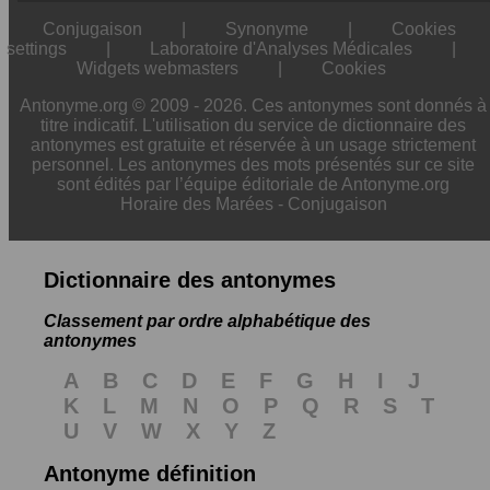
Conjugaison
|
Synonyme
|
Cookies
settings
|
Laboratoire d'Analyses Médicales
|
Widgets webmasters
|
Cookies
Antonyme.org © 2009 - 2026. Ces antonymes sont donnés à
titre indicatif. L'utilisation du service de dictionnaire des
antonymes est gratuite et réservée à un usage strictement
personnel. Les antonymes des mots présentés sur ce site
sont édités par l’équipe éditoriale de Antonyme.org
Horaire des Marées
-
Conjugaison
Dictionnaire des antonymes
Classement par ordre alphabétique des
antonymes
A
B
C
D
E
F
G
H
I
J
K
L
M
N
O
P
Q
R
S
T
U
V
W
X
Y
Z
Antonyme définition