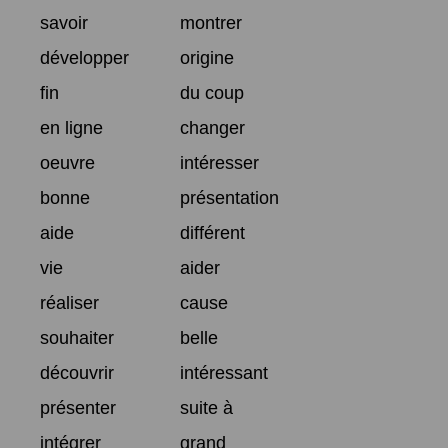
savoir
montrer
développer
origine
fin
du coup
en ligne
changer
oeuvre
intéresser
bonne
présentation
aide
différent
vie
aider
réaliser
cause
souhaiter
belle
découvrir
intéressant
présenter
suite à
intégrer
grand