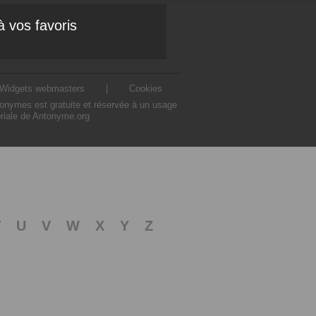
à vos favoris
Widgets webmasters
|
Cookies
ntonymes est gratuite et réservée à un usage
oriale de Antonyme.org
T
U
V
W
X
Y
Z