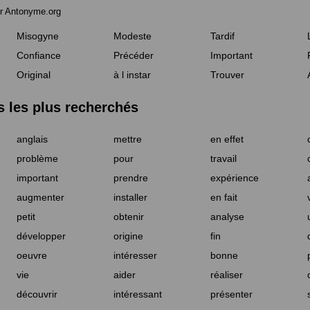
r Antonyme.org
Misogyne
Modeste
Tardif
Confiance
Précéder
Important
Original
à l instar
Trouver
les plus recherchés
anglais
mettre
en effet
problème
pour
travail
important
prendre
expérience
augmenter
installer
en fait
petit
obtenir
analyse
développer
origine
fin
oeuvre
intéresser
bonne
vie
aider
réaliser
découvrir
intéressant
présenter