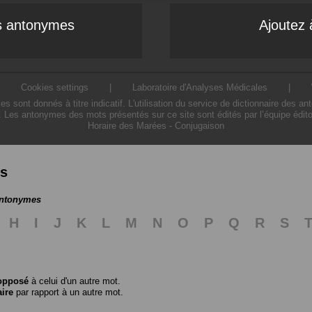
es antonymes
Ajoutez 
|
Cookies settings
|
Laboratoire d'Analyses Médicales
|
ont donnés à titre indicatif. L'utilisation du service de dictionnaire des a
. Les antonymes des mots présentés sur ce site sont édités par l’équipe édit
Horaire des Marées
-
Conjugaison
es
antonymes
H
I
J
K
L
M
N
O
P
Q
R
S
opposé
à celui d'un autre mot.
aire
par rapport à un autre mot.