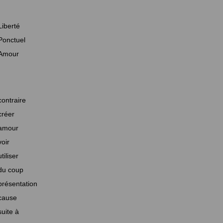
Liberté
Ponctuel
Amour
contraire
créer
amour
voir
utiliser
du coup
présentation
cause
suite à