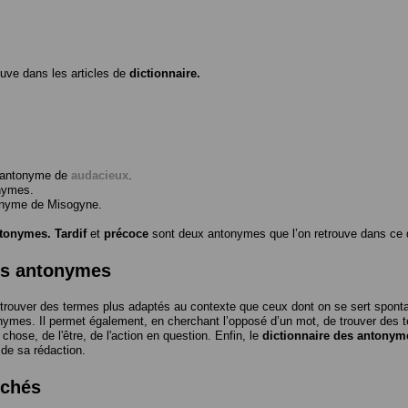
ouve dans les articles de
dictionnaire.
l’antonyme de
audacieux
.
nymes.
tonyme de
Misogyne
.
ntonymes.
Tardif
et
précoce
sont deux antonymes que l’on retrouve dans ce d
es antonymes
trouver des termes plus adaptés au contexte que ceux dont on se sert spon
nymes. Il permet également, en cherchant l’opposé d’un mot, de trouver des te
a chose, de l'être, de l'action en question. Enfin, le
dictionnaire des antonym
 de sa rédaction.
rchés