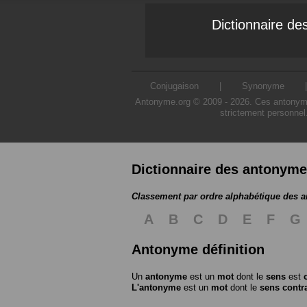
Dictionnaire d
Conjugaison
|
Synonyme
Antonyme.org © 2009 - 2026. Ces antonymes s
strictement personnel
Dictionnaire des antonym
Classement par ordre alphabétique des 
A
B
C
D
E
F
G
Antonyme définition
Un
antonyme
est un
mot
dont le
sens
est
L'antonyme
est un
mot
dont le
sens contr