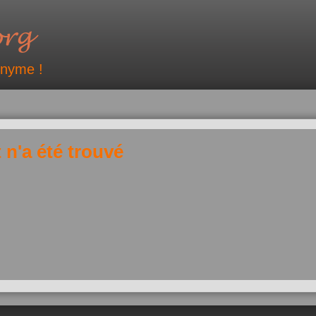
onyme !
 n'a été trouvé