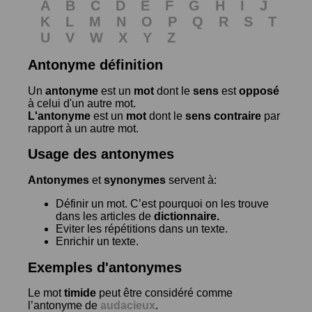
A
B
C
D
E
F
G
H
I
J
K
L
M
N
O
P
Q
R
S
T
U
V
W
X
Y
Z
Antonyme définition
Un
antonyme
est un
mot
dont le
sens
est
opposé
à celui d'un autre mot.
L'antonyme
est un
mot
dont le
sens contraire
par
rapport à un autre mot.
Usage des antonymes
Antonymes
et
synonymes
servent à:
Définir un mot. C’est pourquoi on les trouve
dans les articles de
dictionnaire.
Eviter les répétitions dans un texte.
Enrichir un texte.
Exemples d'antonymes
Le mot
timide
peut être considéré comme
l’antonyme de
audacieux
.