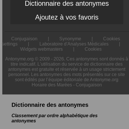
Dictionnaire des antonymes
Ajoutez à vos favoris
Conjugaison
|
Synonyme
|
Cookies
settings
|
Laboratoire d'Analyses Médicales
|
Widgets webmasters
|
Cookies
Antonyme.org © 2009 - 2026. Ces antonymes sont donnés à
titre indicatif. L'utilisation du service de dictionnaire des
antonymes est gratuite et réservée à un usage strictement
personnel. Les antonymes des mots présentés sur ce site
sont édités par l’équipe éditoriale de Antonyme.org
Horaire des Marées
-
Conjugaison
Dictionnaire des antonymes
Classement par ordre alphabétique des
antonymes