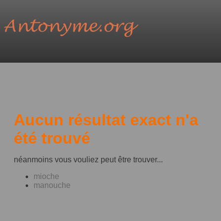
Aucun résultat exact n'a
été trouvé
néanmoins vous vouliez peut être trouver...
mioche
manouche