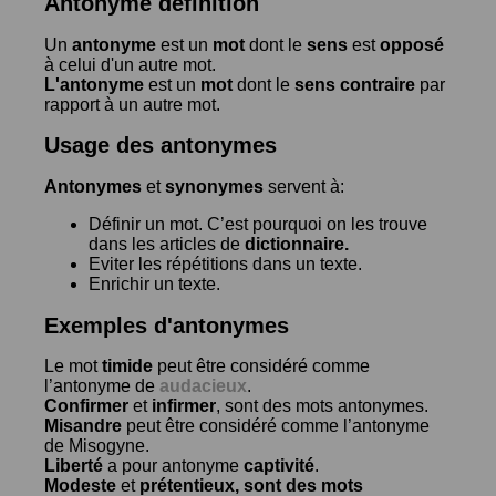
Antonyme définition
Un
antonyme
est un
mot
dont le
sens
est
opposé
à celui d'un autre mot.
L'antonyme
est un
mot
dont le
sens contraire
par
rapport à un autre mot.
Usage des antonymes
Antonymes
et
synonymes
servent à:
Définir un mot. C’est pourquoi on les trouve
dans les articles de
dictionnaire.
Eviter les répétitions dans un texte.
Enrichir un texte.
Exemples d'antonymes
Le mot
timide
peut être considéré comme
l’antonyme de
audacieux
.
Confirmer
et
infirmer
, sont des mots antonymes.
Misandre
peut être considéré comme l’antonyme
de
Misogyne
.
Liberté
a pour antonyme
captivité
.
Modeste
et
prétentieux
, sont des mots