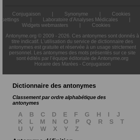
Conjugaison
|
Synonyme
|
Cookies
settings
|
Laboratoire d'Analyses Médicales
|
Widgets webmasters
|
Cookies
Antonyme.org © 2009 - 2026. Ces antonymes sont donnés à
titre indicatif. L'utilisation du service de dictionnaire des
antonymes est gratuite et réservée à un usage strictement
personnel. Les antonymes des mots présentés sur ce site
sont édités par l’équipe éditoriale de Antonyme.org
Horaire des Marées
-
Conjugaison
Dictionnaire des antonymes
Classement par ordre alphabétique des
antonymes
A
B
C
D
E
F
G
H
I
J
K
L
M
N
O
P
Q
R
S
T
U
V
W
X
Y
Z