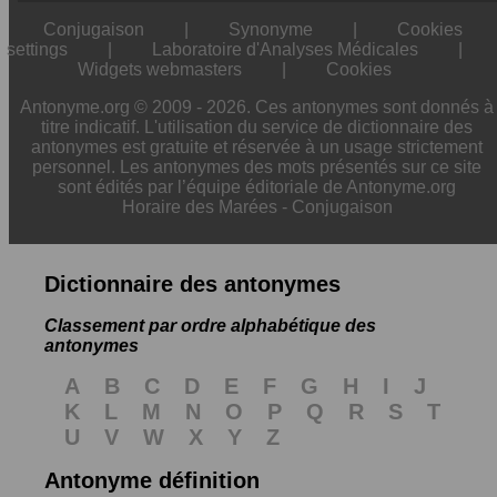
Conjugaison
|
Synonyme
|
Cookies
settings
|
Laboratoire d'Analyses Médicales
|
Widgets webmasters
|
Cookies
Antonyme.org © 2009 - 2026. Ces antonymes sont donnés à
titre indicatif. L'utilisation du service de dictionnaire des
antonymes est gratuite et réservée à un usage strictement
personnel. Les antonymes des mots présentés sur ce site
sont édités par l’équipe éditoriale de Antonyme.org
Horaire des Marées
-
Conjugaison
Dictionnaire des antonymes
Classement par ordre alphabétique des
antonymes
A
B
C
D
E
F
G
H
I
J
K
L
M
N
O
P
Q
R
S
T
U
V
W
X
Y
Z
Antonyme définition