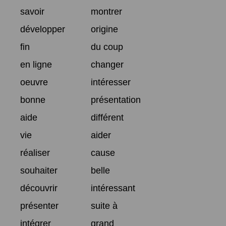
savoir
montrer
développer
origine
fin
du coup
en ligne
changer
oeuvre
intéresser
bonne
présentation
aide
différent
vie
aider
réaliser
cause
souhaiter
belle
découvrir
intéressant
présenter
suite à
intégrer
grand