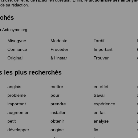
a chose, de l'être, de l'action en question. Enfin, le
dictionnaire des antonym
 de sa rédaction.
rchés
r Antonyme.org
Misogyne
Modeste
Tardif
Confiance
Précéder
Important
Original
à l instar
Trouver
les plus recherchés
anglais
mettre
en effet
problème
pour
travail
important
prendre
expérience
augmenter
installer
en fait
petit
obtenir
analyse
développer
origine
fin