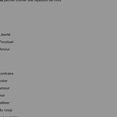
es
permet d’éviter une répétition de mots
Liberté
Ponctuel
Amour
contraire
créer
amour
voir
utiliser
du coup