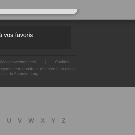
à vos favoris
Widgets webmasters
|
Cookies
ntonymes est gratuite et réservée à un usage
oriale de Antonyme.org
T
U
V
W
X
Y
Z