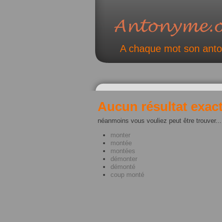
A chaque mot son ant
Aucun résultat exact
néanmoins vous vouliez peut être trouver...
monter
montée
montées
démonter
démonté
coup monté