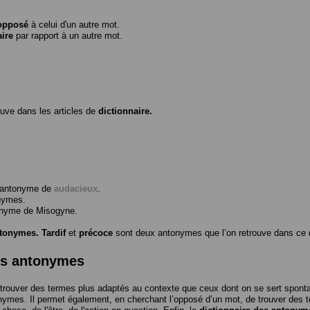
opposé
à celui d'un autre mot.
aire
par rapport à un autre mot.
ouve dans les articles de
dictionnaire.
l’antonyme de
audacieux
.
nymes.
tonyme de
Misogyne
.
ntonymes.
Tardif
et
précoce
sont deux antonymes que l’on retrouve dans ce d
es antonymes
trouver des termes plus adaptés au contexte que ceux dont on se sert spon
nymes. Il permet également, en cherchant l’opposé d’un mot, de trouver des te