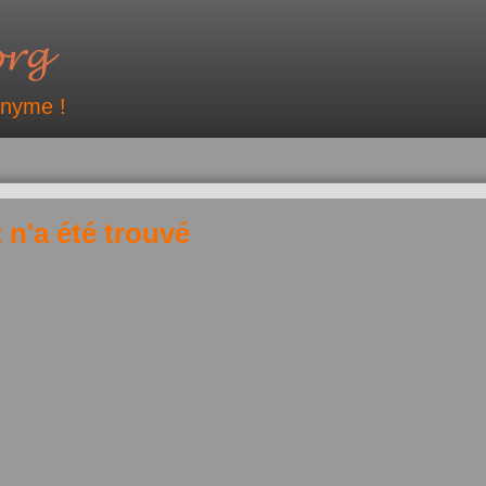
onyme !
 n'a été trouvé