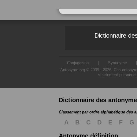
Dictionnaire d
Conjugaison
|
Synonyme
Antonyme.org © 2009 - 2026. Ces antonymes s
strictement personnel
Dictionnaire des antonym
Classement par ordre alphabétique des 
A
B
C
D
E
F
G
Antonyme définition