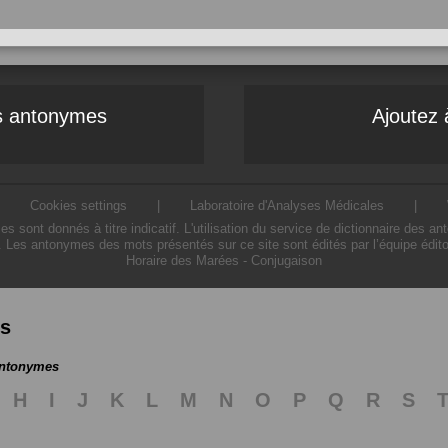
es antonymes
Ajoutez 
|
Cookies settings
|
Laboratoire d'Analyses Médicales
|
ont donnés à titre indicatif. L'utilisation du service de dictionnaire des a
. Les antonymes des mots présentés sur ce site sont édités par l’équipe édit
Horaire des Marées
-
Conjugaison
es
antonymes
H
I
J
K
L
M
N
O
P
Q
R
S