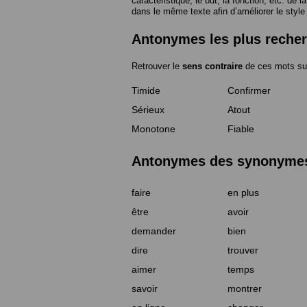
caractéristique, le but, la fonction, etc. de l
dans le même texte afin d’améliorer le style
Antonymes les plus reche
Retrouver le
sens contraire
de ces mots su
Timide
Confirmer
Sérieux
Atout
Monotone
Fiable
Antonymes des synonymes 
faire
en plus
être
avoir
demander
bien
dire
trouver
aimer
temps
savoir
montrer