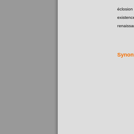
éclosion
existenc
renaissa
Synon