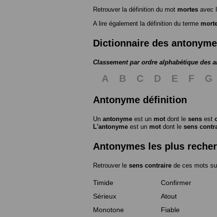
Retrouver la définition du mot
mortes
avec l
A lire également la définition du terme
mort
Dictionnaire des antonym
Classement par ordre alphabétique des 
A
B
C
D
E
F
G
Antonyme définition
Un
antonyme
est un
mot
dont le
sens
est
L'antonyme
est un
mot
dont le
sens contr
Antonymes les plus reche
Retrouver le
sens contraire
de ces mots su
Timide
Confirmer
Sérieux
Atout
Monotone
Fiable