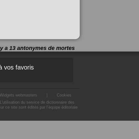
l y a 13 antonymes de
mortes
à vos favoris
Widgets webmasters
|
Cookies
tilisation du service de dictionnaire des
ce site sont édités par l’équipe éditoriale