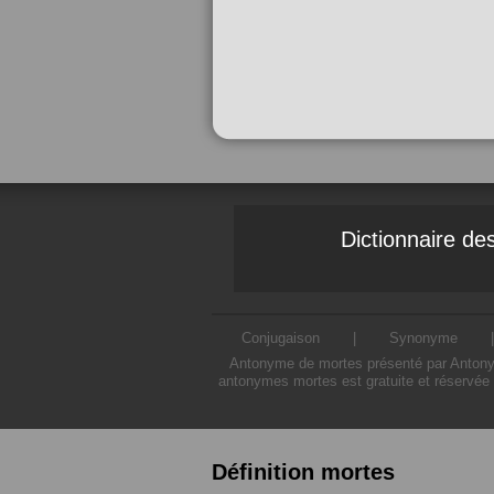
Dictionnaire d
Conjugaison
|
Synonyme
Antonyme de mortes présenté par Antonyme
antonymes mortes est gratuite et réservée 
Définition mortes