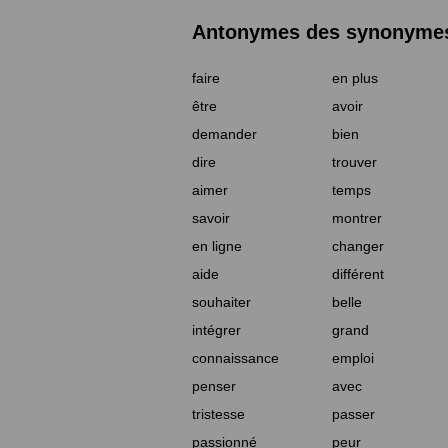
Antonymes des synonymes 
faire
en plus
être
avoir
demander
bien
dire
trouver
aimer
temps
savoir
montrer
en ligne
changer
aide
différent
souhaiter
belle
intégrer
grand
connaissance
emploi
penser
avec
tristesse
passer
passionné
peur