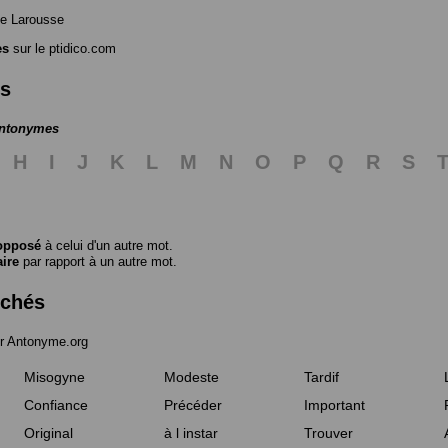
e Larousse
es
sur le ptidico.com
es
antonymes
H
I
J
K
L
M
N
O
P
Q
R
S
opposé
à celui d'un autre mot.
aire
par rapport à un autre mot.
rchés
r Antonyme.org
Misogyne
Modeste
Tardif
Confiance
Précéder
Important
Original
à l instar
Trouver