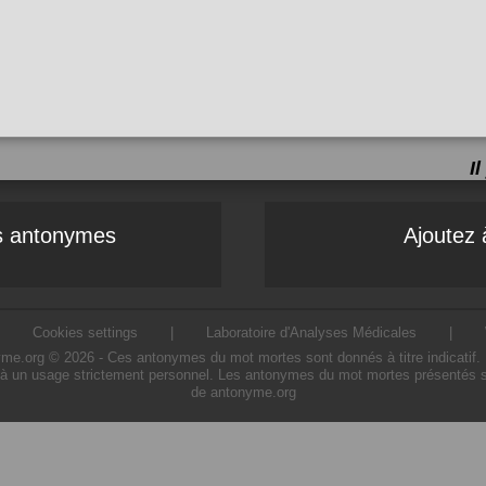
I
es antonymes
Ajoutez 
|
Cookies settings
|
Laboratoire d'Analyses Médicales
|
.org © 2026 - Ces antonymes du mot mortes sont donnés à titre indicatif. L'u
à un usage strictement personnel. Les antonymes du mot mortes présentés sur 
de antonyme.org