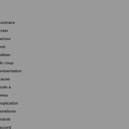
contraire
créer
amour
voir
utiliser
du coup
présentation
cause
suite à
beau
explication
améliorer
intérêt
accord