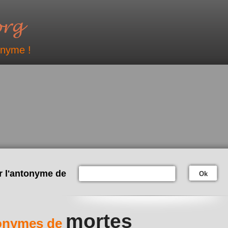
onyme !
r l'antonyme de
Ok
mortes
onymes de