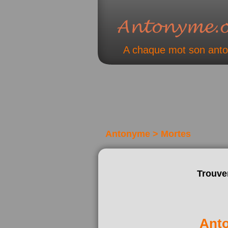
A chaque mot son ant
Antonyme > Mortes
Trouve
Ant