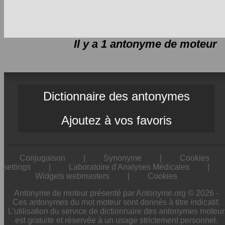
Il y a 1 antonyme de
moteur
Dictionnaire des antonymes
Ajoutez à vos favoris
Conjugaison
|
Synonyme
|
Cookies
settings
|
Laboratoire d'Analyses Médicales
|
Widgets webmasters
|
Cookies
Antonyme de moteur présenté par Antonyme.org © 2026 -
Ces antonymes du mot moteur sont donnés à titre indicatif.
L'utilisation du service de dictionnaire des antonymes moteur
est gratuite et réservée à un usage strictement personnel.