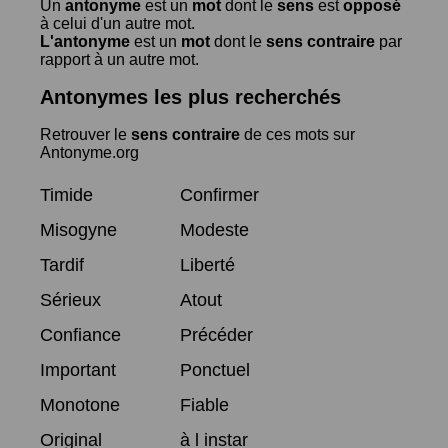
Un
antonyme
est un
mot
dont le
sens
est
opposé
à celui d'un autre mot.
L'antonyme
est un
mot
dont le
sens contraire
par
rapport à un autre mot.
Antonymes les plus recherchés
Retrouver le
sens contraire
de ces mots sur
Antonyme.org
Timide
Confirmer
Misogyne
Modeste
Tardif
Liberté
Sérieux
Atout
Confiance
Précéder
Important
Ponctuel
Monotone
Fiable
Original
à l instar