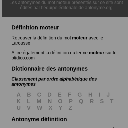
Les antonymes du mot moteur présentés sur ce site sont
édités par l’équipe éditoriale de antonyme.org
Définition moteur
Retrouver la définition du mot
moteur
avec le
Larousse
A lire également la définition du terme
moteur
sur le
ptidico.com
Dictionnaire des antonymes
Classement par ordre alphabétique des
antonymes
A
B
C
D
E
F
G
H
I
J
K
L
M
N
O
P
Q
R
S
T
U
V
W
X
Y
Z
Antonyme définition