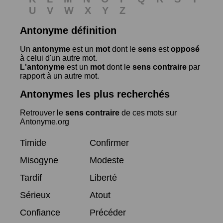
U
V
W
X
Y
Z
Antonyme définition
Un
antonyme
est un
mot
dont le
sens
est
opposé
à celui d'un autre mot.
L'antonyme
est un
mot
dont le
sens contraire
par
rapport à un autre mot.
Antonymes les plus recherchés
Retrouver le
sens contraire
de ces mots sur
Antonyme.org
Timide
Confirmer
Misogyne
Modeste
Tardif
Liberté
Sérieux
Atout
Confiance
Précéder