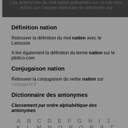
Les antonymes du mot nation présentés sur ce site sont
édités par l’équipe éditoriale de antonyme.org
Définition nation
Retrouver la définition du mot
nation
avec le
Larousse
A lire également la définition du terme
nation
sur le
ptidico.com
Conjugaison nation
Retrouver la conjugaison du verbe
nation
sur
conjugons.fr
Dictionnaire des antonymes
Classement par ordre alphabétique des
antonymes
A
B
C
D
E
F
G
H
I
J
K
L
M
N
O
P
Q
R
S
T