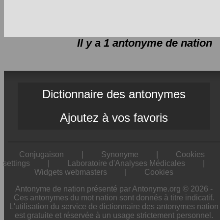
Il y a 1 antonyme de
nation
Dictionnaire des antonymes
Ajoutez à vos favoris
Conjugaison
|
Synonyme
|
Cookies
settings
|
Laboratoire d'Analyses Médicales
|
Widgets webmasters
|
Cookies
Antonyme de nation présenté par Antonyme.org © 2026 -
Ces antonymes du mot nation sont donnés à titre indicatif.
L'utilisation du service de dictionnaire des antonymes nation
est gratuite et réservée à un usage strictement personnel.