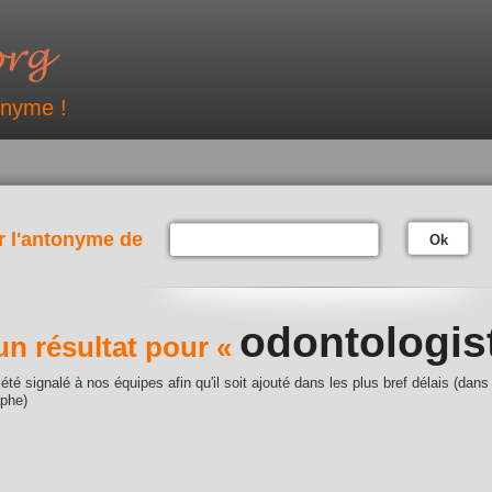
onyme !
r l'antonyme de
Ok
odontologis
n résultat pour «
été signalé à nos équipes afin qu'il soit ajouté dans les plus bref délais (dans
aphe)