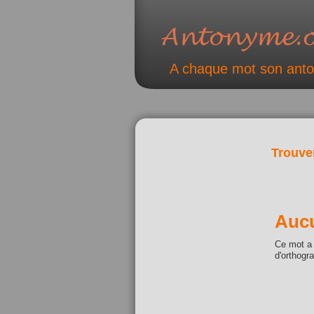
A chaque mot son ant
Trouve
Aucu
Ce mot a 
d'orthogr