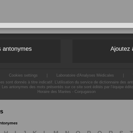
es antonymes
Ajoutez 
|
Cookies settings
|
Laboratoire d'Analyses Médicales
|
ont donnés à titre indicatif. L'utilisation du service de dictionnaire des a
. Les antonymes des mots présentés sur ce site sont édités par l’équipe édit
Horaire des Marées
-
Conjugaison
es
antonymes
H
I
J
K
L
M
N
O
P
Q
R
S