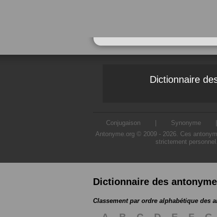
Dictionnaire d
Conjugaison
|
Synonyme
Antonyme.org © 2009 - 2026. Ces antonymes s
strictement personnel
Dictionnaire des antonym
Classement par ordre alphabétique des 
A
B
C
D
E
F
G