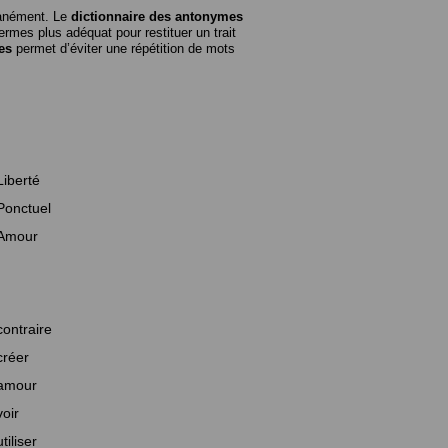
tanément. Le
dictionnaire des antonymes
rmes plus adéquat pour restituer un trait
es
permet d’éviter une répétition de mots
Liberté
Ponctuel
Amour
contraire
créer
amour
voir
utiliser