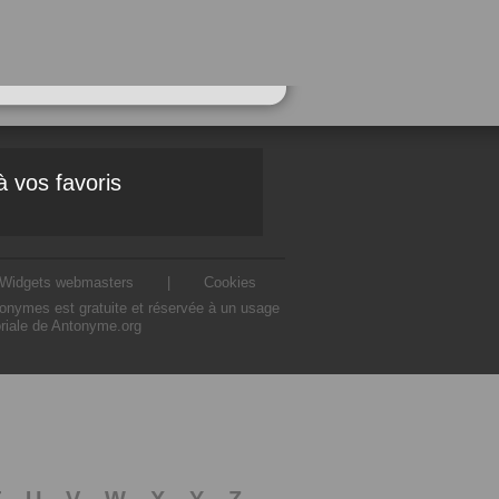
à vos favoris
Widgets webmasters
|
Cookies
ntonymes est gratuite et réservée à un usage
oriale de Antonyme.org
T
U
V
W
X
Y
Z