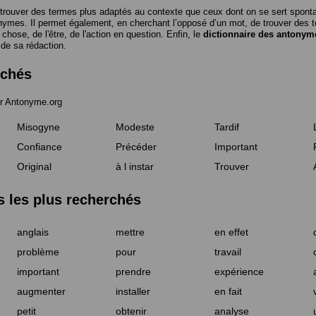
trouver des termes plus adaptés au contexte que ceux dont on se sert spon
nymes. Il permet également, en cherchant l’opposé d’un mot, de trouver des te
a chose, de l'être, de l'action en question. Enfin, le
dictionnaire des antonym
 de sa rédaction.
rchés
r Antonyme.org
Misogyne
Modeste
Tardif
Confiance
Précéder
Important
Original
à l instar
Trouver
les plus recherchés
anglais
mettre
en effet
problème
pour
travail
important
prendre
expérience
augmenter
installer
en fait
petit
obtenir
analyse