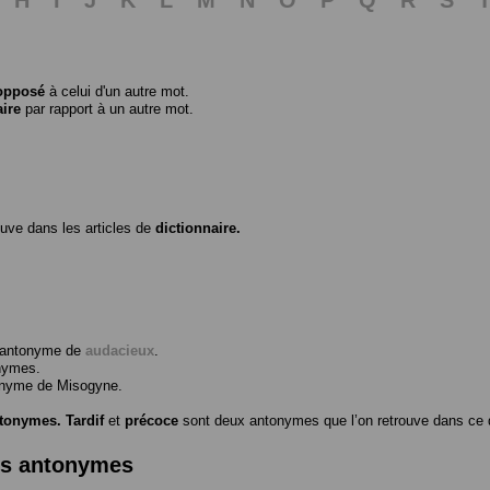
opposé
à celui d'un autre mot.
aire
par rapport à un autre mot.
ouve dans les articles de
dictionnaire.
l’antonyme de
audacieux
.
nymes.
tonyme de
Misogyne
.
ntonymes.
Tardif
et
précoce
sont deux antonymes que l’on retrouve dans ce d
es antonymes